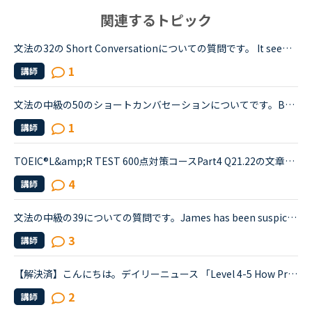
関連するトピック
文法の32の Short Conversationについての質問です。 It seems like Daniel and Olivia are distracted by the street noises this evening.Olivia What's the matter? You are thinking about something, aren't...
1
講師
文法の中級の50のショートカンバセーションについてです。Benjamin's son called him at his law firm while he was busy having a meeting. Benjamin &quot;What did my son say?&quot; Secretary &quot;He sai...
1
講師
TOEIC®️L&amp;R TEST 600点対策コースPart4 Q21.22の文章でわからないことがあります。文章は以下の通りです。When you move, you should try to tell banks and credit card companies your new address at leas...
4
講師
文法の中級の39についての質問です。James has been suspicious about Andrew's strange behavior lately.James「 Frankly, I don't know why you are still going to that farm. You were only going there for ...
3
講師
【解決済】こんにちは。デイリーニュース 「Level 4-5 How Processed Food Helped Humanity」 の第2パラグラフ、The small size of teeth in early humans can only be explained by food becoming easier to eat...
2
講師