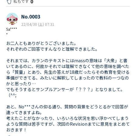
0
私もです
No.0003
22/04/30 (土) 07:31
Sa****
*
お二人ともありがとうございました。
それぞれのご回答ですんなりと理解できました。
それまでは、カランのテキストにはmassの意味は「大衆」と書
いてあるのに、何故かそれでは理解できなくて他の意味を調べた
ら「質量」とあり、先生の答えが18歳だったらその教育を受ける
準備ができてる、みたいに解釈してしまったので教科の一つなの
かと思ったり…
でもそうするとサンプルアンサーが「？？？」となりまして。
（^^;
あと、No***さんの仰る通り、質問の背景をどうとるかで回答が
違ってきますよね。
考えたことがなかったり、いろいろな状況を思い浮かべてしまう
ような質問は苦手ですが、次回のRevisionまでに意見をまとめて
おきます！