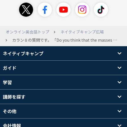
オンライン英会話トップ
ネイティブキャンプ広場
カラン８の質問です。 「Do you think that the masses should be educated to the age of eighteen?」 の意味がよくわからず自分の意見を言う事ができませんでした。 Yesと答えた場合、サンプルアンサーでは 「Because it gives people the best start in life」 先生の案は「They are ready to be educated」みたいな感じでしたが やはり質問の意味が理解できません。 宜しくお願いします。
ネイティブキャンプ
ガイド
学習
講師を探す
その他
会社情報