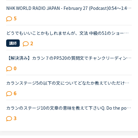
NHK WORLD RADIO JAPAN - February 27 (Podcast)0:54～1:49The Japanese government is studying additional measures to prop up the tourist industry and smaller businesses hit hard by the spread of a ne...
5
どうでもいいことかもしれませんが、文法 中級の51のショートカンバセーションについて質問です。Daniel came back from Ben's house in the evening.Daniel “Ben asked me how you were doing. How was your day...
2
講師
【解決済み】カラン７のPP.520の質問文でチャンクリーディングについて教えてください。Do you think parents should have some control over the education of their children?私は練習の時には以下のように区切...
0
カランステージ5の以下の文についてどなたか教えていただけないでしょうか。pp319 質問 What do you think you should do if you want to make a lot of money ?回答 If you★ want to make a lot of money, I t...
6
カランのステージ10の文章の意味を教えて下さいQ. Do the police store files on known criminals to help them fight crime?A. Yes, the police store files on known criminals to help them fight crimeという...
3