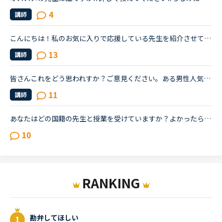
4
講師
こんにちは！私のお気に入りで応援している先生を紹介させてください。フィリピン人の女性の先生二人で、ウェンディー(Wendy)先生(41歳)とベラ(Bella)先生(41歳)です。私はもっぱらﾌﾘｰﾄｰｸで受講しているのですが...
13
講師
皆さんこれをどう思われすか？ご意見ください。ある男性人気講師(予約時間に開けても既に埋まっていて予約が取れないほど人気)をやっとの思いで新しい機能(キャンセル待ち)のおかげでとることができて、受けまし...
11
講師
あなたはどの国籍の先生と授業を受けていますか？よかったら教えてください！（ちなみに僕はフィリピンの先生です。）
10
RANKING
勘弁してほしい