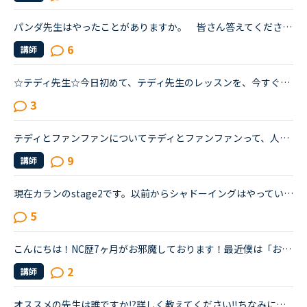
パンダ先生はやったことがありますか。 皆さん答えてください｡ よければどんなふうな先生か教えてください。 皆さん答えてください。
6
講師
☆テディ先生☆今日初めて、テディ先生のレッスンを、今すぐレッスンで受けました。クマさんはとっても可愛くて、首や顔や目を動かしたりして愛嬌あるクマさん（かぶり物とかではないです）です。私のレッスンの時...
3
テディとファンファンについてテディとファンファンって、人間ですよね?同じ人が声をやっているのでしょうか?そして、その声をやっている人は誰なんでしょう?テディかファンファンに、あなたの人間の姿を見せてと...
9
講師
現在カランのstage2です。以前からシャドーイングはやっていて、先に話してくれる先生だとその先生が話し始めたすぐ後に続いて話すことは出来るのですが、本日カランであたった先生は、質問後に私の回答を待つ先...
5
こんにちは！NC歴7ヶ月がお邪魔しております！最近僕は「お気に入りの先生にこだわり過ぎ！」とよく言われます…今幅を広げようと、初めての先生とレッスンをするようになりましたが、なかなかお気に入り先生が増...
2
講師
オススメの先生は誰ですか⁉️詳しく教えてください‼️ちなみに僕はフィリピン🇵🇭🇵🇭の「マーク」先生です‼️