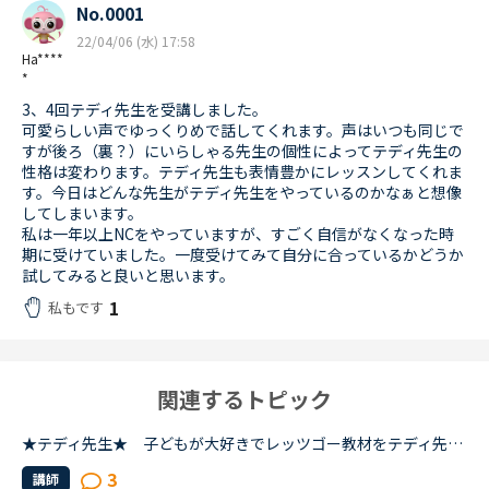
No.0001
22/04/06 (水) 17:58
Ha****
*
3、4回テディ先生を受講しました。
可愛らしい声でゆっくりめで話してくれます。声はいつも同じで
すが後ろ（裏？）にいらしゃる先生の個性によってテディ先生の
性格は変わります。テディ先生も表情豊かにレッスンしてくれま
す。今日はどんな先生がテディ先生をやっているのかなぁと想像
してしまいます。
私は一年以上NCをやっていますが、すごく自信がなくなった時
期に受けていました。一度受けてみて自分に合っているかどうか
試してみると良いと思います。
1
私もです
関連するトピック
★テディ先生★ 子どもが大好きでレッツゴー教材をテディ先生で受けています。あれ？と思うのが数人いるテディ先生のうち、一人の先生だけレッスンがほぼオーディオを流して終わります。アクティビティ無し、ロー...
3
講師