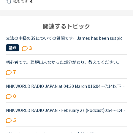
4
私もです
関連するトピック
文法の中級の39についての質問です。James has been suspicious about Andrew's strange behavior lately.James「 Frankly, I don't know why you are still going to that farm. You were only going there for ...
3
講師
初心者です。理解出来なかった部分があり、教えてください。James is asking Charlotte about Gabriella's birthday party. James When was Gabriella's birthday?Charlotte It was last weekend.James How was t...
7
NHK WORLD RADIO JAPAN at 04:30 March 016:04～7:14以下が音声をディクテーションしたものでしたが、音源が削除されてしまったので、このトピック自体をスルーしてください。An international research team of ...
0
NHK WORLD RADIO JAPAN - February 27 (Podcast)0:54～1:49The Japanese government is studying additional measures to prop up the tourist industry and smaller businesses hit hard by the spread of a ne...
5