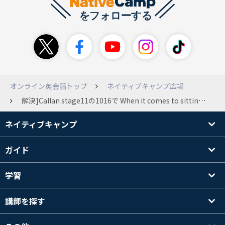
オンライン英会話トップ
ネイティブキャンプ広場
解決]Callan stage11の1016で When it comes to sitting exams, do you tend to cope well or do nerves and stress affect your performance? という文章があります。 do nerves が文法的にわかりません。nervesは名詞？複数形なのでしょうか？doは一体？youという主語が省略されているのでしょうか？ どなたかわかる方教えてください。よろしくお願いします。
ネイティブキャンプ
ガイド
学習
講師を探す