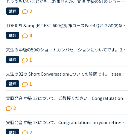
どうでもいいことかもしれませんが、文法 中級の51のショートカンバセーションについて質問です。Daniel came back from Ben's house in the evening.Daniel “Ben asked me how you were doing. How was your day...
2
講師
TOEIC®️L&amp;R TEST 600点対策コースPart4 Q21.22の文章でわからないことがあります。文章は以下の通りです。When you move, you should try to tell banks and credit card companies your new address at leas...
4
講師
文法の中級の50のショートカンバセーションについてです。Benjamin's son called him at his law firm while he was busy having a meeting. Benjamin &quot;What did my son say?&quot; Secretary &quot;He sai...
1
講師
文法の32の Short Conversationについての質問です。 It seems like Daniel and Olivia are distracted by the street noises this evening.Olivia What's the matter? You are thinking about something, aren't...
1
講師
実戦発音 中級 13について、ご教授ください。Congratulations on your retirement boss! I'll never forget the years that I worked under you here at NativeCamp, nor will l forget the first day we met. Yo...
2
実戦発音 中級 13について、Congratulations on your retirement boss! I'll never forget the years that I worked under you here at NativeCamp, nor will l forget the first day we met. Your way of making...
2
講師