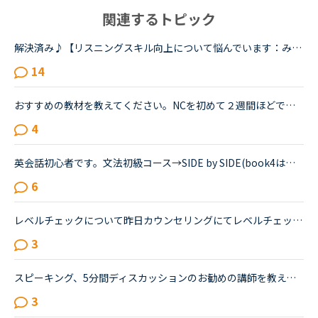
関連するトピック
解決済み♪【リスニングスキル向上について悩んでいます：みなさんどのように学習していますか。】●私の英語力私は、「聞こえない」ことが課題だと考えているTOEIC600コースを中心に受講中のもうすぐ40歳です。・T...
14
おすすめの教材を教えてください。NCを初めて２週間ほどです。先ほど初めてスピーキングテストを受けました。レベルは６でした。以前別のオンライン英会話で半年ほどやっていたのですがそのころの最後の一か月ほ...
4
英会話初心者です。文法初級コース→SIDE by SIDE(book4は難しくて挫折）→文法中級（半分まで）→文法初級コースを終えました。先日レッスン中に何人かの講師から文法はもうやる必要はないから、スピーキングコース...
6
レベルチェックについて昨日カウンセリングにてレベルチェックを受けました。レベル7段階のうちレベル3だと言われちょっとショックを受けています。1年以上やってこのレベルなんだと。そしてカウンセラーの方に今...
3
スピーキング、5分間ディスカッションのお勧めの講師を教えてください。海外旅行の際に自由に動き回れる、トラブルが起きても対処できるような英語力を身に付けたいと思い入会しました。カウンセリングでレベルチ...
3