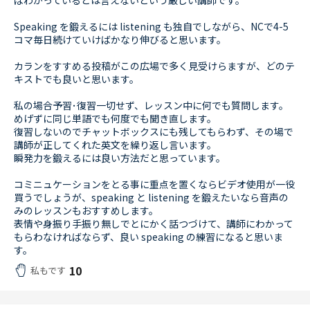
ばわかっているとは言えないという厳しい講師です。
Speaking を鍛えるには listening も独自でしながら、NCで4-5
コマ毎日続けていけばかなり伸びると思います。
カランをすすめる投稿がこの広場で多く見受けらますが、どのテ
キストでも良いと思います。
私の場合予習･復習一切せず、レッスン中に何でも質問します。
めげずに同じ単語でも何度でも聞き直します。
復習しないのでチャットボックスにも残してもらわず、その場で
講師が正してくれた英文を繰り返し言います。
瞬発力を鍛えるには良い方法だと思っています。
コミニュケーションをとる事に重点を置くならビデオ使用が一役
買うでしょうが、speaking と listening を鍛えたいなら音声の
みのレッスンもおすすめします。
表情や身振り手振り無しでとにかく話つづけて、講師にわかって
もらわなければならず、良い speaking の練習になると思いま
す。
10
私もです