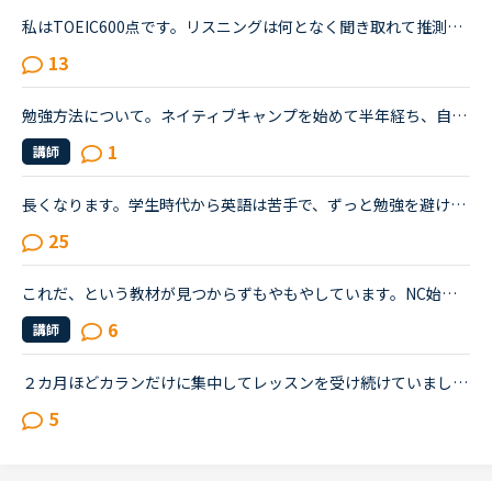
私はTOEIC600点です。リスニングは何となく聞き取れて推測で解答できるレベル。外国人の方と英語で話す恐怖をとり、そして、英語で会話が出来るようになりたくてNCに入りました。そしてNC始めて2週間、毎日3コマ...
13
勉強方法について。ネイティブキャンプを始めて半年経ち、自分の話しやすい話題やある程度必要とされる会話は出来るようになりました。日本人講師を含め数人の先生からは君のスキルはgood enough、じゅうぶんコミ...
1
講師
長くなります。学生時代から英語は苦手で、ずっと勉強を避けてきました。２０代の時にたまたま近くのスクールで受けたTOEICのお試しテストでは、恥ずかしながら170～200程度しかないだろうと言われました。もちろ...
25
これだ、という教材が見つからずもやもやしています。NC始めて2ヶ月の若手社会人です。いわゆる受験英語はしっかりやりましたが、読み書きはできた当時もリスニング&amp;スピーキングはさっぱりでした。英語を忘...
6
講師
２カ月ほどカランだけに集中してレッスンを受け続けていましたが、ステージ５で限界を感じ、カランをお休みして「文法、スピーキング、ビジネス」にシフトチェンジをしようと考えています。仕事で英語を読み書き...
5