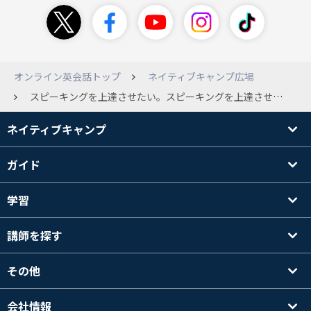
オンライン英会話トップ
ネイティブキャンプ広場
スピーキングを上達させたい。スピーキングを上達させるにはどの教材やコースがおすすめですか？自分の英語のレベルはTOEIC700後半ほどで、文法は大体できていると思います。ですが喋るとなると簡単な単語しか出てこず、言いたいことが早く正確に伝えられません。NCは一か月ほど前に初めて、今はスピーキングかトピックトークを毎日1－２レッスンやっています。ですがこの調子で続けていてスピーキングは上達するのか不安になります。もしNCでスピーキング力が伸びた方がいらっしゃいましたら、レッスンの頻度、取り組んだ期間、使った教材などを教えて頂けるとうれしいです！
ネイティブキャンプ
ガイド
学習
講師を探す
その他
会社情報