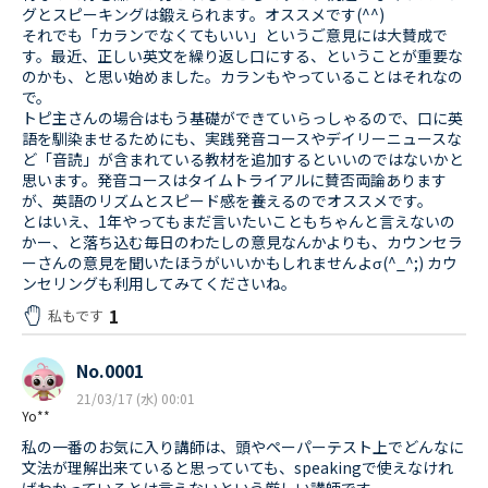
グとスピーキングは鍛えられます。オススメです(^^)
それでも「カランでなくてもいい」というご意見には大賛成で
す。最近、正しい英文を繰り返し口にする、ということが重要な
のかも、と思い始めました。カランもやっていることはそれなの
で。
トピ主さんの場合はもう基礎ができていらっしゃるので、口に英
語を馴染ませるためにも、実践発音コースやデイリーニュースな
ど「音読」が含まれている教材を追加するといいのではないかと
思います。発音コースはタイムトライアルに賛否両論あります
が、英語のリズムとスピード感を養えるのでオススメです。
とはいえ、1年やってもまだ言いたいこともちゃんと言えないの
かー、と落ち込む毎日のわたしの意見なんかよりも、カウンセラ
ーさんの意見を聞いたほうがいいかもしれませんよσ(^_^;) カウ
ンセリングも利用してみてくださいね。
1
私もです
No.0001
21/03/17 (水) 00:01
Yo**
私の一番のお気に入り講師は、頭やペーパーテスト上でどんなに
文法が理解出来ていると思っていても、speakingで使えなけれ