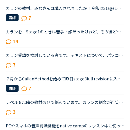
カランの教材、みなさんは購入されましたか？今私はStage1のnew workが終わり、Stage1の復習(Full stage revision?)を始めたところです。ちなみにすでに7回受講しています。2、3回前のレッスンから毎回講師の方か...
7
講師
カランを「Stage1のときは苦手・嫌だったけれど、その後どんどん好きになっていた／楽しくなっていった」方のお話を伺ってみたいです。いつも楽しく、共感しながらNC広場を拝見しています。カランを受講したく、1...
14
カラン受講を検討している者です。テキストについて、パソコンで受講する場合は紙媒体かe-bookでのテキストを購入する必要がありますが、アプリを使用する場合（タブレット、スマホ等？）は購入しなくても画面に...
7
７月からCallanMethodを始めて昨日stage3full revisionに入りました。しかし、stage1.2は平均Lesson数程度で終えたのですが、stage3に於いては昨日までで34Lesson受講しております。毎日2コマLessonを受講し、Les...
7
講師
レベル６以降の教材選びで悩んでいます。カランの例文が可笑しくてレッスン中に笑ってしまいました。Stage5の「ペンを（シャツの）ボタン穴に入れています」というところで、先生にもよるのでしょうが、例文のお...
3
PCやスマホの音声認識機能をnative campのレッスン中に使っている方はいますか？もし、いたら、どのように使ったりしているか聞かせて頂けたら嬉しいです。私は現在、ネイティブキャンプを初めて、今までに240時...