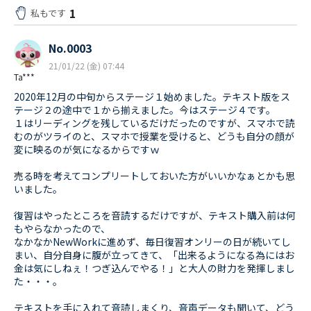
1
私もです
No.0003
21/01/22 (金) 07:44
Ta***
2020年12月の中旬からステージ１始めました。テキスト版をス
テージ２の途中で１から揃えました。今はステージ４です。
１はリーディングを残しているだけだったのですが、スマホで読
むのがツライのと、スマホで授業を受けると、どうも自分の顔が
変に映るのが気になるからですｗ
売る時を考えてコンプリートしておいた方がいいかなぁとかも思
いました。
復習はやったところを音読するだけですが、テキスト購入前は何
もやらなかったので、
なかなかNewWorkに進めず、毎日復習オンリーの日が続いてし
まい、自分自身に腹が立ってきて、「出来るようになる為にはお
金は気にしねぇ！つぎ込んでやる！」と大人の財力を発揮しまし
た・・・。
テキストを手に入れて音読しまくり、音声データも聞いて、どう