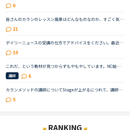
0
皆さんのカランのレッスン風景はどんなものなのか、すごく気になってます。私は間もなくカランstage6に入るものです。毎日1〜2レッスンのカランを受けています。超高速の先生に当たった時や、復習してたのに全然...
21
デイリーニュースの受講の仕方でアドバイスをください。最近デイリーニュースの初級が新しく追加されたことに気づきました。今までは難しいと思い手を出さなかったのですが、初級ならばとチャレンジしました。で...
10
これだ、という教材が見つからずもやもやしています。NC始めて2ヶ月の若手社会人です。いわゆる受験英語はしっかりやりましたが、読み書きはできた当時もリスニング&amp;スピーキングはさっぱりでした。英語を忘...
6
講師
カランメソッドの講師についてStageが上がるにつれて、講師のキャンセル率が高くなると感じている方はいらっしゃいますか？というのも、最近カラン予約を立て続けにキャンセルされ、運良く代替の先生が割り当てら...
5
RANKING