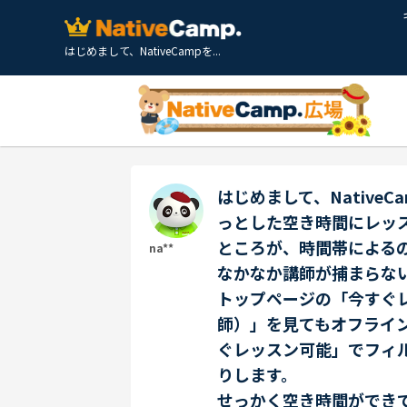
はじめまして、NativeCampを...
はじめまして、Native
っとした空き時間にレッ
ところが、時間帯による
na**
なかなか講師が捕まらな
トップページの「今すぐ
師）」を見てもオフライ
ぐレッスン可能」でフィ
りします。
せっかく空き時間ができ