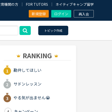
教育機関の方
FOR TUTORS
ネイティブキャンプ留学
新規登録
ログイン
再入会
トピック作成
RANKING
勘弁してほしい
サドンレッスン
やる気が出ません😭
キャンペーン
4