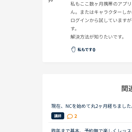
私もここ数ヶ月携帯のアプリ
ん。またはキャラクターしか
ログインから試していますが
す。
解決方法が知りたいです。
0
私もです
関
現在、NCを始めて丸2ヶ月経ちました
すが、文法中級、実践発音中級をやっ
2
講師
た文法を使って自分で例文を作る部...
昨年まで基本、予約無で楽しくレッス