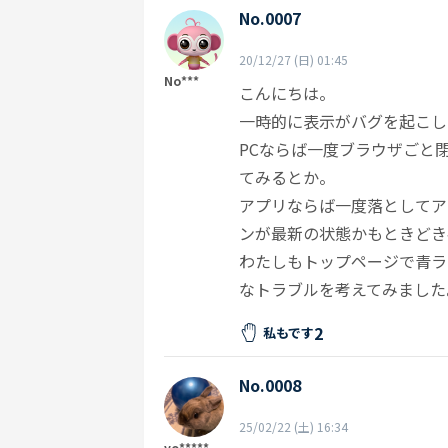
No.0007
20/12/27 (日) 01:45
No***
こんにちは。
一時的に表示がバグを起こし
PCならば一度ブラウザごと
てみるとか。
アプリならば一度落としてア
ンが最新の状態かもときどき
わたしもトップページで青ラ
なトラブルを考えてみました
2
私もです
No.0008
25/02/22 (土) 16:34
yo*****