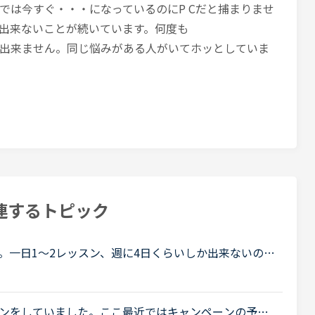
では今すぐ・・・になっているのにP Cだと捕まりませ
出来ないことが続いています。何度も
出来ません。同じ悩みがある人がいてホッとしていま
連するトピック
。一日1〜2レッスン、週に4日くらいしか出来ないので
ています。私は文法テキストのエクササイズで、習っ
ンをしていました。ここ最近ではキャンペーンの予約1