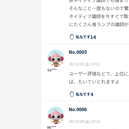
非ネイティブ講師でも捕まり
そんなこと一度もないので驚
ネイティブ講師を今すぐで取
にたくさん青ランプの講師が
14
私もです
No.0005
20/12/26 (土) 19:11
Se***
ユーザー評価などで、上位に
ば、たいていとれますよ
4
私もです
No.0006
20/12/26 (土) 23:12
Mi***