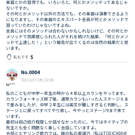
楽器とかの習得でも、いろいろと、何とかメソッドってあるじゃ
ないですか。
その何とかメソッド以外の方法でも、その楽器は演奏できるよう
になりますし、その楽器のエキスパート全員が何とかメソッドで
習っていたわけじゃないですよね。
全員にはそのメソッドは合わないかもしれないけど、その何とか
メソッドで効果感じられた人がそれを続けた結果、「何とかメソ
ッドで上達した！」という報告が出てくるのは当然の結果だと思
います。
5
私もです
No.0004
20/12/17 (木) 22:35
Mi***
私のこどもが中学一年生の時から４年以上カランをやってます。
カランフォーキッズ終了後、通常カランもいったんステージ８ま
で進みましたが、中学２年生には英文が難しすぎると判断し、ス
テージ１に戻ってすべてやり直し、今やっとステージ9まで来て
います。
最初は自己紹介程度しか話せなかったのに、今ではネイティブの
先生とも全く問題なく楽しく会話していますよ。
会話とヒヤリング能力では、親の私の英語力（私はTOEIC900点