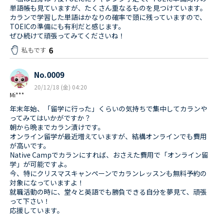
単語帳も見ていますが、たくさん重なるものを見つけています。
カランで学習した単語はかなりの確率で頭に残っていますので、
TOEICの準備にも有利だと感じます。
ぜひ続けて頑張ってみてくださいね！
6
私もです
No.0009
20/12/18 (金) 04:20
Mi***
年末年始、「留学に行った」くらいの気持ちで集中してカランや
ってみてはいかがですか？
朝から晩までカラン漬けです。
オンライン留学が最近増えていますが、結構オンラインでも費用
が高いです。
Native Campでカランにすれば、おさえた費用で「オンライン留
学」が可能ですよ。
今、特にクリスマスキャンペーンでカランレッスンも無料予約の
対象になっていますよ！
就職活動の時に、堂々と英語でも勝負できる自分を夢見て、頑張
って下さい！
応援しています。