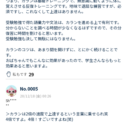
つまり、カランは基礎トレーニングで、無意識に動くように体に
覚えさせる反復トレーニングです。地味で退屈な練習ですが、必
須ですし、これなくして上達はありません。
受験勉強で得た語彙力や文法は、カランを進める上で有利です。
分からないことを調べる時間が少なくなるはずですので、その分
復習に時間を割けると思います。
受験勉強も決して無駄にはなりません。
カランのコツは、あまり間を開けずに、とにかく続けることで
す。
おばちゃんでもこんなに効果があったので、学生さんならもっと
効果あると思いますよ。
29
私もです
No.0005
20/12/18 (金) 00:26
Sh****
**
＞カランは2倍の速度で上達するという言葉に乗せられ笑
4倍ですよ。4倍！すごいですよね(笑)