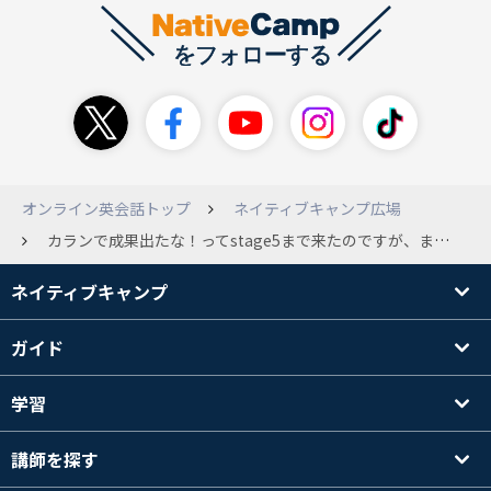
オンライン英会話トップ
ネイティブキャンプ広場
カランで成果出たな！ってstage5まで来たのですが、まだ感じられません。 私はもともとすぐ成果を求めちゃうタイプですが、英語は受験勉強としてやってきて、大学生になっても英語が話したい！と勉強してきました。しかし2年生が終わろうとしている今でもなかなか英語を話せらようになりません。ずっと張り詰めてたわけじゃなくて、勉強したりしなかったりダラダラ勉強してたからだと思います。 10月からここに入って、今度こそと言う気持ちなのですが、カランは2倍の速度で上達するという言葉に乗せられ笑復習もしながら少しずつ進めています。 カラン上級者の皆さん！！ カランは絶対やった方がいいよ！こんなことがあるよ！などと言ったことがあれば教えて欲しいです✨
ネイティブキャンプ
ガイド
学習
講師を探す