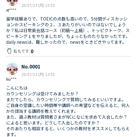
20/07/13 (月) 15:53
et****
留学経験ありで、TOEICの点数も高いので、5分間ディスカッシ
ョンかスピーキングの２、３あたりがいいのではないでしょう
か？私は日常英会話コース（初級〜上級）、トッピクトーク、ス
ピーキング１をやりましたが、ちょっとものたりなかったです。
daily newsは、難しかったので、newsをときどきやってます。
0
私もです
No.0001
20/07/13 (月) 13:55
No***
こんにちは
カウンセリングは受けてみましたか？
まだでしたら、カウンセリングで質問してみるといいですよ。
ご自身の受講したい時間帯や講師への希望などを伝えると、何人
かの該当する講師を教えてくれます。
また、選ぶ教材は質問者さまがNCになにを求めて入会したか？
によると思います。どうして入会したのですか？
そのあたりも相談すると、いくつかの教材をオススメしてもらえ
ます。