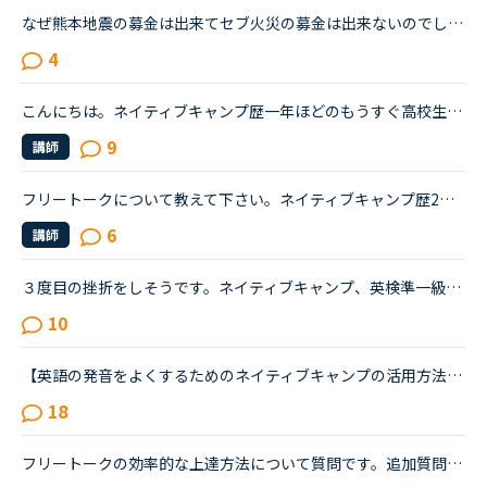
なぜ熊本地震の募金は出来てセブ火災の募金は出来ないのでしょうか？以前別の方が立てたトピックで <a href="https://nativecamp.net/user/message-board/detail/842" target="_blank">https://nativecamp.net/user/message-board/detail/842</a> セブの火災について <a href="http://www.sunstar.com.ph/cebu/loca..." target="_blank">http://www.sunstar.com.ph/cebu/loca...</a>
4
こんにちは。ネイティブキャンプ歴一年ほどのもうすぐ高校生になるものです。私は英語が得意でネイティブキャンプと英語塾に通っています。しかしその塾では大量の宿題が出され、かなり高レベルな教材(今はローマ...
9
講師
フリートークについて教えて下さい。ネイティブキャンプ歴2年以上になりました。まだ一回も怖くてフリートークのみが選べません。いつもは、カラン、文法中級、side by sideをしています。フリートークに興味はあ...
6
講師
３度目の挫折をしそうです。ネイティブキャンプ、英検準一級の二次試験の対策をしていたころは、フリートークを使って、ネイティブキャンプに大変お世話になりました。でも、その後、どうしても授業を受けるのを...
10
【英語の発音をよくするためのネイティブキャンプの活用方法について】私は発音をよくしたいと考えています。そのためにネイティブキャンプをいかに活用してそれができるのか悩んおり、皆様のご意見・体験談を教...
18
フリートークの効率的な上達方法について質問です。追加質問の為、コメントに投稿致しました。私はこれまで、Callan、SIDE by SIDE、文法等インプット中心の教材で約1年ほど受講してきましたが、今後はフリートー...