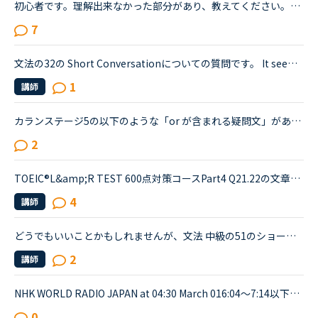
初心者です。理解出来なかった部分があり、教えてください。James is asking Charlotte about Gabriella's birthday party. James When was Gabriella's birthday?Charlotte It was last weekend.James How was t...
7
文法の32の Short Conversationについての質問です。 It seems like Daniel and Olivia are distracted by the street noises this evening.Olivia What's the matter? You are thinking about something, aren't...
1
講師
カランステージ5の以下のような「or が含まれる疑問文」があります。どういう場合にYes/Noがいるのかいらないのかをご存知の方がいらしたら教えてください。Do you think A or Bの場合は、Yes/No は不要と思った...
2
TOEIC®️L&amp;R TEST 600点対策コースPart4 Q21.22の文章でわからないことがあります。文章は以下の通りです。When you move, you should try to tell banks and credit card companies your new address at leas...
4
講師
どうでもいいことかもしれませんが、文法 中級の51のショートカンバセーションについて質問です。Daniel came back from Ben's house in the evening.Daniel “Ben asked me how you were doing. How was your day...
2
講師
NHK WORLD RADIO JAPAN at 04:30 March 016:04～7:14以下が音声をディクテーションしたものでしたが、音源が削除されてしまったので、このトピック自体をスルーしてください。An international research team of ...
0