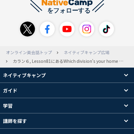
オンライン英会話トップ
ネイティブキャンプ広場
カラン６, Lesson81にあるWhich division's your home town in?という文の意味が分かりません。 先生はfirst, second, third division とかが答えですよということですが、それではますます答え られません。ネット上でしらべるとname of your prefectureを質問しているというnative の答えですが。どなたかお教えください。
ネイティブキャンプ
ガイド
学習
講師を探す