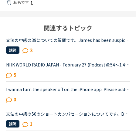
1
私もです
関連するトピック
文法の中級の39についての質問です。James has been suspicious about Andrew's strange behavior lately.James「 Frankly, I don't know why you are still going to that farm. You were only going there for ...
3
講師
NHK WORLD RADIO JAPAN - February 27 (Podcast)0:54～1:49The Japanese government is studying additional measures to prop up the tourist industry and smaller businesses hit hard by the spread of a ne...
5
I wanna turn the speaker off on the iPhone app. Please add a function to kill the speaker on the app.Very loud voice of tutors is coming from the speaker while tutors can not be hearing voice of us...
0
文法の中級の50のショートカンバセーションについてです。Benjamin's son called him at his law firm while he was busy having a meeting. Benjamin &quot;What did my son say?&quot; Secretary &quot;He sai...
1
講師