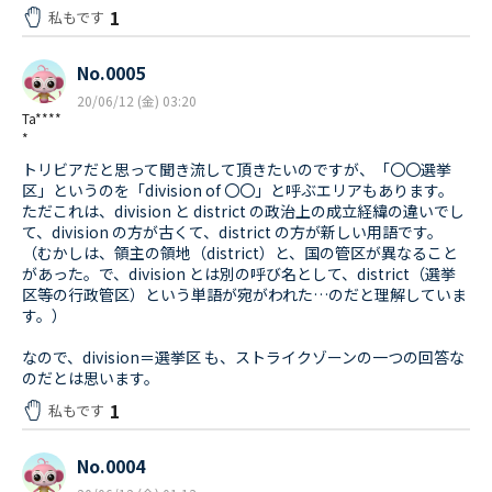
1
私もです
No.0005
20/06/12 (金) 03:20
Ta****
*
トリビアだと思って聞き流して頂きたいのですが、「〇〇選挙
区」というのを「division of 〇〇」と呼ぶエリアもあります。
ただこれは、division と district の政治上の成立経緯の違いでし
て、division の方が古くて、district の方が新しい用語です。
（むかしは、領主の領地（district）と、国の管区が異なること
があった。で、division とは別の呼び名として、district（選挙
区等の行政管区）という単語が宛がわれた…のだと理解していま
す。）
なので、division＝選挙区 も、ストライクゾーンの一つの回答な
のだとは思います。
1
私もです
No.0004