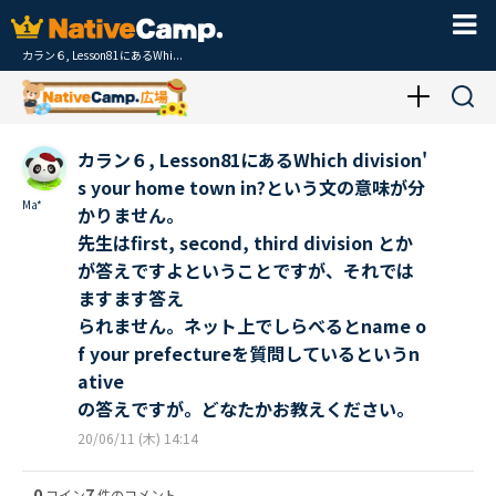
カラン６, Lesson81にあるWhi...
カラン６, Lesson81にあるWhich division'
s your home town in?という文の意味が分
Ma*
かりません。
先生はfirst, second, third division とか
が答えですよということですが、それでは
ますます答え
られません。ネット上でしらべるとname o
f your prefectureを質問しているというn
ative
の答えですが。どなたかお教えください。
20/06/11 (木) 14:14
0
7
コイン
件のコメント