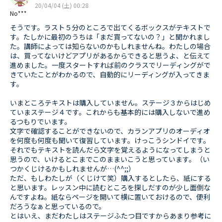
20/04/04 (土) 00:28
No***
そうです。ラスト５分のところで出てくるボックスがテキストで
す。たしかに最初のうちは「まだ買ってないの？」と聞かれまし
た。講師によっては知らないのかもしれませんね。わたしの場合
は、買ってないけどアプリがあるからできると思うよ、と伝えて
進めました。一度スタートすれば前のクラスでリーディングがで
きていたことがわかるので、自動的にリーディングが入ってきま
す。
いまところテキストは購入していません。ステージ３からはじめ
ていまステージ４です。これからも基本的には購入しないで進め
るつもりでいます。
文字で確認することができないので、カランアプリのオーディオ
を何度も何度も聞いて復習しています。けっこうシンドイです。
それでもテキストを読んだら文字を覚えるようになってしまうと
思うので、いけるとこまでこのままいこうと思っています。（い
つかくじけるかもしれませんが…(^^;;）
ただ、もしわたしが（くじけて笑）購入するとしたら、紙にする
と思います。レッスン中に読むところを探しだすのが少し面倒な
んですよね。紙ならページを開いて横に置いておけるので、便利
だろうなぁと思っているので。
とはいえ、まだわたしはステージふたつ目ですからあまり参考に