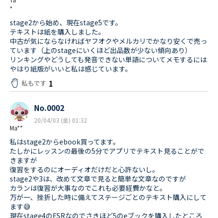
*
stage2から始め、現在stage5です。
テキストは紙を購入しました。
中古が気にならなければヤフオクやメルカリでかなり安くで売っ
ています（上のstageにいくほど出品数が少ない傾向あり）
リンキングやどうしても発音できない単語についてメモするには
やはり紙版がいいと私は感じています。
1
私もです
No.0002
20/04/03 (金) 01:32
Ma**
私はstage2からebook買ってます。
たしかにレッスンの最後の5分でアプリでテキスト見ることがで
きますが
復習をするのにオーディオだけだと心許ないし。
stage2や3は、改めて文章で見ると簡単な文章なのですが
カランは復習が大事なのでこれも必要経費かなと。
万が一、挫折した時に備えてステージごとのテキスト購入にして
ます😅
現在stage4のFSRなのでさきほど5のeブックを購入したところ