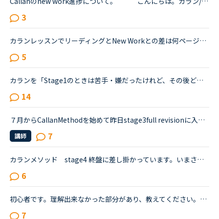
Callanのnew work進捗について。 こんにちは。カラン/Callan methodを始めて8か月で現在、stage 7におります。Callanの学習方法は、lesson前30分でdaily revisionの範囲をreadingして準備、lesson本番に臨み...
3
カランレッスンでリーディングとNew Workとの差は何ページぐらいありますか？人気の女性講師の方のレッスンでは発音がとても聞き取りやすく分かりやすいのでリピート予約して何度も受講しておりますが、既に30ペ...
5
カランを「Stage1のときは苦手・嫌だったけれど、その後どんどん好きになっていた／楽しくなっていった」方のお話を伺ってみたいです。いつも楽しく、共感しながらNC広場を拝見しています。カランを受講したく、1...
14
７月からCallanMethodを始めて昨日stage3full revisionに入りました。しかし、stage1.2は平均Lesson数程度で終えたのですが、stage3に於いては昨日までで34Lesson受講しております。毎日2コマLessonを受講し、Les...
7
講師
カランメソッド stage4 終盤に差し掛かっています。いまさらなのですが、FSRに関していくつか疑問があります。教えていただけるとありがたいです。もし、既出の事柄でしたら申し訳ありません。1、これまで、stag...
6
初心者です。理解出来なかった部分があり、教えてください。James is asking Charlotte about Gabriella's birthday party. James When was Gabriella's birthday?Charlotte It was last weekend.James How was t...
7