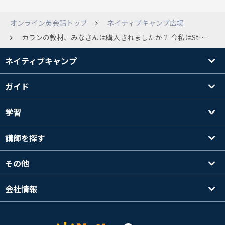
オンライン英会話トップ
ネイティブキャンプ広場
カランの教材、みなさんは購入されましたか？ 今私はStage1のnew workが終わり、Stage1の復習(Full stage revision?)を始めたところです。ちなみにすでに7回受講しています。 2、3回前のレッスンから毎回講師の方から教材をもう持っているか聞かれるようになり、まだ持っていないと答えると「分かった、今回は無くても大丈夫」というふうに言われ、そのままnew workを進めました。ネイティブキャンプのアプリではレッスン中だけリーディングパートが見られるとのことだったので、とりあえずはそれに頼ろうと考えていたのですが、講師の方々はそのことを把握していないのでしょうか？毎回教材の有無を聞かれるので、やはり購入しなければいけないのかと不安になります。(ちなみに一番最近のレッスンでも同じことを聞かれたので、教材を購入しなくてはいけないのか、アプリであればリーディングパートを見られるのではないかと質問しましたが、「あ、そうなの」と曖昧な感じの回答でした…。数分後画面におそらくリーディングパートを表示するボタンが出てきたのでこれかな？と思いましたが、復習をガンガン進めている最中だったので切り出しづらく質問できませんでした) また、教材を購入された方、紙のテキストと電子版どちらを購入されたか教えていただけると幸いです。ipadを持っているので電子版がいいかと思いましたがアプリが使いづらいとの声もあるようで…。 長くなりましたが、みなさんのご回答お待ちしております！
ネイティブキャンプ
ガイド
学習
講師を探す
その他
会社情報