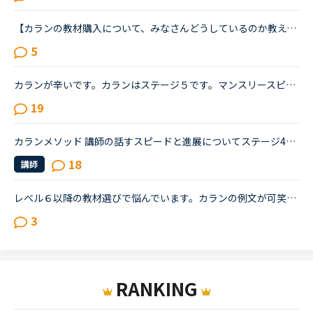
【カランの教材購入について、みなさんどうしているのか教えてください】ネイティブキャンプ の案内では「アプリではリーディング中に教材が表示されるので教材のご購入いただく必要はございません」との記載があ...
5
カランが辛いです。カランはステージ５です。マンスリースピーキングテストは毎回５か６です。オンライン英会話は1年前に他社で入会し、カランに惹かれてNCへ転校（？）しました。最初は死ぬほど緊張していたレッ...
19
カランメソッド 講師の話すスピードと進展についてステージ4を受講中です。代替講師の話すスピードが余りに早すぎて、やる気がポッキリ折れてしまいました 笑Daily revisionもNew workの説明も含めて超高速で質問...
18
講師
レベル６以降の教材選びで悩んでいます。カランの例文が可笑しくてレッスン中に笑ってしまいました。Stage5の「ペンを（シャツの）ボタン穴に入れています」というところで、先生にもよるのでしょうが、例文のお...
3
RANKING