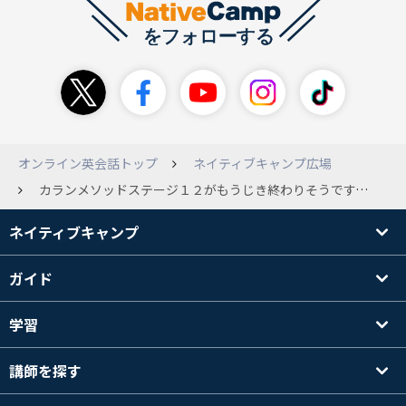
オンライン英会話トップ
ネイティブキャンプ広場
カランメソッドステージ１２がもうじき終わりそうです。 ある先生にはステージ６から復習で戻るといいよ！とアドバイスいただきました。 すでにカランを終えられた方々、何巡もされている方にお尋ねします。 カラン一巡後、どのような学習をされていますか？ ステージを戻って復習された方は、どのステージからが効果的と感じられましたか？ 経験談をお聞きしたいです。 よろしくお願いします。
ネイティブキャンプ
ガイド
学習
講師を探す