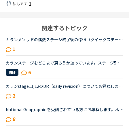
1
私もです
関連するトピック
カランメソッドの偶数ステージ終了後のQSR（クイックステージリビジョン）について、お尋ねします。いま、ステージ６の終盤に来ていて、来週末ごろからFSRに入りそうです。ステージ５ではFSRも結構時間がかかった...
1
カランステージをどこまで戻ろうか迷っています。ステージ5を受講していましたが、今年6月を最後に、復習の時間がとれなくて辛くなったため、カランを中断していました。ステージ5ではシャドーイングで講師につい...
6
講師
カランstage11,12のDR（daily revision）についてお尋ねします。決まりでは、４P（paragraph）分戻るということになっていますが、各種exercise,手紙のwrighting方法のparagraphなどが、そのなかにカウントされて...
2
National Geographic を受講されている方にお尋ねします。私はNC入会して約1年半、メインで受講しているのはカランメソッドで、ほぼ毎日受講しています。それ以外には不定期で、世界一周旅行、TOEIC600、スタサプ...
8