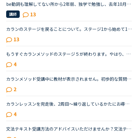
be動詞も理解してない所から2年弱、独学で勉強し、去年10月からネイティブキャンプを始めました。ネイティブキャンプも4ヶ月位までは頑張っていたのですが、最近は週に3回ほどになりカランメソッドだけを受講して...
13
講師
カランのステージを戻ることについて。ステージ1から始めて11にはいりました。暗記は到底無理なので、先生のリードについてひたすらシャドウイングしています。ここに来て、文が長くなり、句動詞などもたくさん出...
13
もうすぐカランメソッドのステージ５が終わります。やはり、ステージ５になると文章も長くなり、なかなかスムーズに進まなくなりました。カウンセリングの時に↑を言ったところ「ステージバックをされる人も多いで...
4
カランメソッド受講中に教材が表示されません。初歩的な質問で大変申し訳ありません。パソコン受講で教材は持っていません。カランメソッドをはじめて７回目です。今日はじめてリーディングパートを受けました。H...
2
カランレッスンを完走後、2周目～繰り返しているかたにお尋ねいたします。stge2から始めたカランメソッドですが、もうすぐstage１２が終了します。その後FSRを繰り返そうと思っています。いまNEW WORKをしている...
4
文法テキスト受講方法のアドバイスいただけませんか？文法テキスト初級を受講しているのですが、1回のレッスンで1レッスン分終えれることがほぼありません。Exerciseの答えをレッスン前に考えておいても、最後のF...