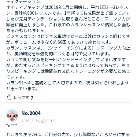
ディクテーション）
ネイティブキャンプは2019年1月に開始し、平均1日2〜3レッス
ン、累計約900レッスンです。1年経っても成果が出ず焦っていま
したが先月ディクテーションに取り組んだところリスニング力が
顕著に向上しました。これまでのカランレッスンが結実した面も
あるかもしれません。
ビジネスカランはビジネス単語である点以外はカランと同じです
が、ボリュームは少なく約60回であっさり終わります。
カランレッスンは、（シャドーイングによる）リスニング力向上
と、英語時間を半強制的につくる目的で受けています。
カランで同じ文章を何十回とシャドーイングしているはずです
が、未だすっとスピーキングできるようにはなっておらず、やは
りスピーキングには瞬間英作文的なトレーニングが必要だと感じ
ています。
カランS1〜4も基礎として大切ですので、次はS1からFSRしよう
と思っています。
7
私もです
No.0004
20/03/17 (火) 08:18
To****
どこまで戻るかは、ご自分の力で、少し簡単なところからにする