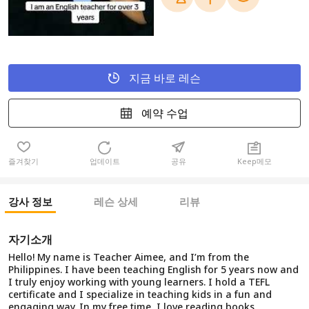
지금 바로 레슨
예약 수업
즐겨찾기
업데이트
공유
Keep메모
강사 정보
레슨 상세
리뷰
자기소개
Hello! My name is Teacher Aimee, and I’m from the
Philippines. I have been teaching English for 5 years now and
I truly enjoy working with young learners. I hold a TEFL
certificate and I specialize in teaching kids in a fun and
engaging way. In my free time, I love reading books,