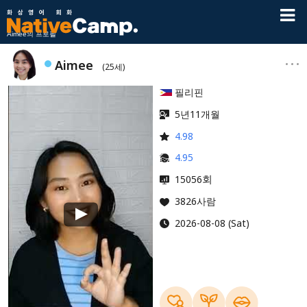
Aimee의 프로필
Aimee
(25세)
필리핀
5년11개월
4.98
4.95
회
15056
3826사람
2026-08-08 (Sat)