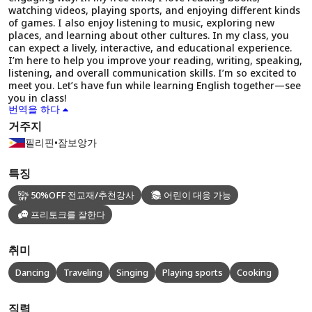
watching videos, playing sports, and enjoying different kinds
of games. I also enjoy listening to music, exploring new
places, and learning about other cultures. In my class, you
can expect a lively, interactive, and educational experience.
I’m here to help you improve your reading, writing, speaking,
listening, and overall communication skills. I’m so excited to
meet you. Let’s have fun while learning English together—see
you in class!
번역을 하다
거주지
필리핀
•
잠보앙가
특징
50%OFF 전교재/추천강사
어린이 대응 가능
프리토크를 잘한다
취미
Dancing
Traveling
Singing
Playing sports
Cooking
직력