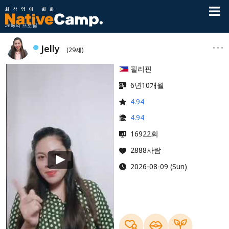
Jelly의 프로필
Jelly
(29세)
필리핀
6년10개월
4.94
4.94
회
16922
2888사람
2026-08-09 (Sun)