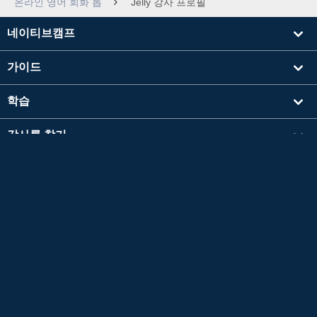
온라인 영어 회화 톱
Jelly 강사 프로필
네이티브캠프
가이드
학습
강사를 찾기
기타
회사 정보
영검®은 공익재단법인 일본영어검정협회의 등록상표입니다.
이 콘텐츠는 공익재단법인 일본영어검정협회의 승인이나 추천, 기타 검토를 받은 것이 아닙
니다.