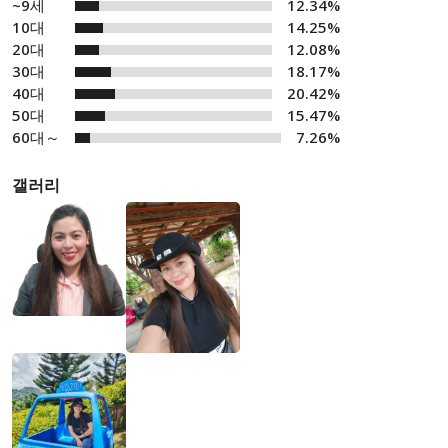
~9세
12.34%
10대
14.25%
20대
12.08%
30대
18.17%
40대
20.42%
50대
15.47%
60대～
7.26%
갤러리