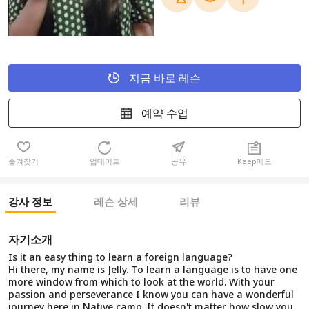
지금 바로 레슨
예약 수업
즐겨찾기
업데이트
공유
Keep메모
강사 정보
레슨 상세
리뷰
자기소개
Is it an easy thing to learn a foreign language?
Hi there, my name is Jelly. To learn a language is to have one
more window from which to look at the world. With your
passion and perseverance I know you can have a wonderful
journey here in Native camp. It doesn't matter how slow you