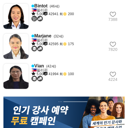
Bintot
(46세)
필리핀
5.00
42941 회
200
7388
Marjane
(32세)
필리핀
5.00
42595 회
175
7820
Vian
(42세)
필리핀
5.00
41994 회
100
4224