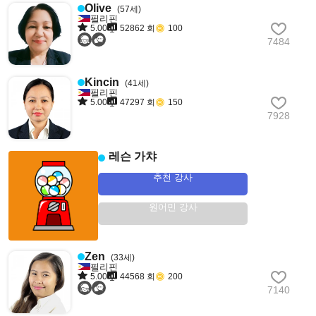
Olive
(57세)
필리핀
5.00
52862 회
100
7484
Kincin
(41세)
필리핀
5.00
47297 회
150
7928
레슨 가챠
추천 강사
원어민 강사
Zen
(33세)
필리핀
5.00
44568 회
200
7140