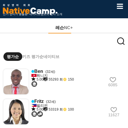
인기 강사가 총출동! 네이티브캠프의 강사 소개
레슨
NC+
평가순
키즈 평가순
네이티브
Ben
(32세)
튀니지
5.00
55293 회
150
6085
Fritz
(32세)
필리핀
5.00
53319 회
100
11627