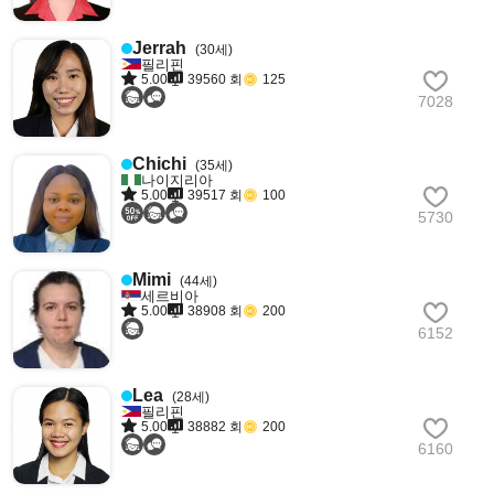
Jerrah
(30세)
필리핀
5.00
39560 회
125
7028
Chichi
(35세)
나이지리아
5.00
39517 회
100
5730
Mimi
(44세)
세르비아
5.00
38908 회
200
6152
Lea
(28세)
필리핀
5.00
38882 회
200
6160