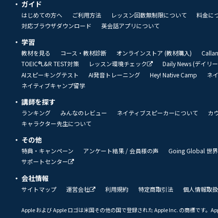
ガイド
はじめての方へ
ご利用方法
レッスン回数無制限について
料金に
対応ブラウザダウンロード
英会話アプリについて
学習
教材を見る
コース・教材診断
オンラインストア (教材購入)
Call
TOEIC®L&R TEST対策
レッスン環境チェック
Daily News (デイ
AIスピーキングテスト
AI発音トレーニング
Hey! Native Camp
ネ
ネイティブキャンプ留学
講師を探す
ランキング
みんなのレビュー
ネイティブスピーカーについて
カ
キャラクター先生について
その他
特典・キャンペーン
アンケート結果 / 会員様の声
Going Global
サポートセンター
会社情報
サイトマップ
運営会社
利用規約
特定商取引法
個人情報取扱
Apple および Apple ロゴは米国その他の国で登録された Apple Inc. の商標です。App 