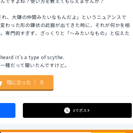
うんですよね？使い方を教えてもらえませんか？
the." は「それ、大鎌の仲間みたいなもんだよ」というニュアンスで
で変わった形の鎌状の武器が出てきた時に、それが何かを相
す。専門的すぎず、ざっくりと「〜みたいなもの」と伝えた
eard it's a type of scythe.
の一種だって聞いたんですけど。
役に立った
｜
0
Xで
ポスト