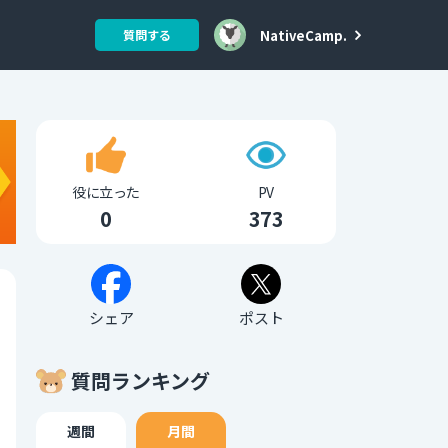
NativeCamp.
質問する
役に立った
PV
0
373
シェア
ポスト
質問ランキング
週間
月間