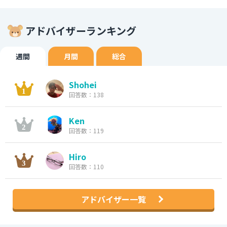
アドバイザーランキング
週間
月間
総合
Shohei
回答数：138
Ken
回答数：119
Hiro
回答数：110
アドバイザー一覧