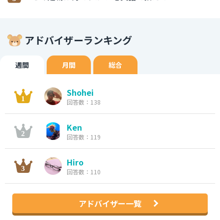
アドバイザーランキング
週間
月間
総合
Shohei
回答数：138
Ken
回答数：119
Hiro
回答数：110
アドバイザー一覧