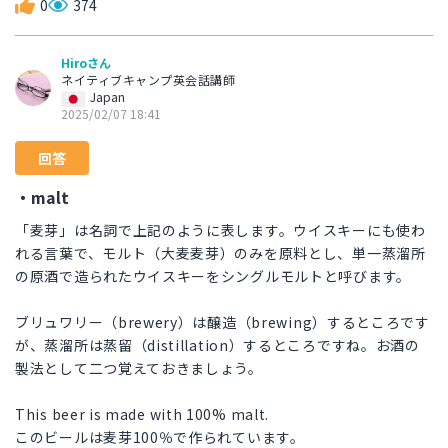
0
374
Hiroさん
ネイティブキャンプ英会話講師
Japan
2025/02/07 18:41
回答
・malt
「麦芽」は名詞で上記のように表します。ウイスキーにも使わ
れる言葉で、モルト（大麦麦芽）のみを原料とし、単一蒸溜所
の原酒で造られたウイスキーをシングルモルトと呼びます。
ブリュワリー（brewery）は醸造（brewing）するところです
が、蒸溜所は蒸留（distillation）するところですね。お酒の
製法として二つ覚えておきましょう。
This beer is made with 100% malt.
このビールは麦芽100％で作られています。