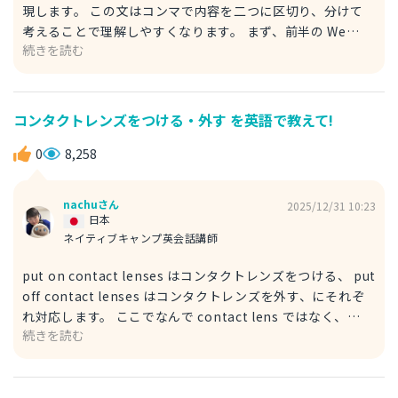
現します。 この文はコンマで内容を二つに区切り、分けて
考えることで理解しやすくなります。 まず、前半の We
続きを読む
take extra charge for the butter は、単に We であるお
店側が extra charge （追加料金を） for the butter （バ
ターを理由にして）取ることを意味します。 後半は、それ
に対して確認を求める文で、 is that okay for you は直訳
コンタクトレンズをつける・外す を英語で教えて!
すると「あなたにとってそれは大丈夫ですか」という内容で
す。 これ単体でも、 Is that okay for you? という一文にな
0
8,258
る場合があります。
nachuさん
2025/12/31 10:23
日本
ネイティブキャンプ英会話講師
put on contact lenses はコンタクトレンズをつける、 put
off contact lenses はコンタクトレンズを外す、にそれぞ
れ対応します。 ここでなんで contact lens ではなく、
続きを読む
contact lenses なのかというと、両目につけるものなので
正確にはコンタクトレンズは一つではなく二つあるからで
す。 メガネを意味する glasses も同じ表現ですね。 日本語
では単数と複数が曖昧な場合が多いものも、英語では明確に