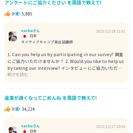
アンケートにご協力ください を英語で教えて!
区別されている場合が多いです。 しかし、なぜか sheep
（羊）や fish （魚）のように、単数形と複数形が同じ言葉
0
5,985
の場合もたまにあるので気をつけましょう。
nachuさん
2025/12/28 11:01
日本
ネイティブキャンプ英会話講師
1. Can you help us by participating in our survey? 調査
にご協力いただけませんか？ 2. Would you like to help us
by taking our interview? インタビューにご協力いただけ
続きを読む
ませんか？ なぜ調査、インタビューという表現になり、ア
ンケートと訳されないのかというと、アンケートという日本
の言葉と正確に対応するような英語がないため、近い意味の
言葉で補っているためです。 また、最初の文の文頭は Can
返事が遅くなってごめんね を英語で教えて!
you ですが、次の文の文頭は Would you で、〇〇してくれ
ませんか、同じ意味を表しますが、 Would you の方はより
0
34,224
丁寧で、「してくださいませんか」に近いです。
nachuさん
2025/12/27 20:50
日本