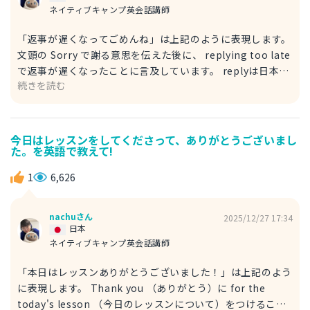
ネイティブキャンプ英会話講師
「返事が遅くなってごめんね」は上記のように表現します。
文頭の Sorry で謝る意思を伝えた後に、 replying too late
で返事が遅くなったことに言及しています。 replyは日本語
続きを読む
に訳すと返事、この場合はLINEでの返信のことを表してい
ます。 too late も汎用性の高い言葉で、遅すぎることを表
します。 例 I woke up too late. （私は寝坊した。） とい
う場合は、遅すぎる時間に起きた→寝坊したということを表
今日はレッスンをしてくださって、ありがとうございまし
た。を英語で教えて!
すことができます。 この文自体もとても汎用性が高く、 I
woke up too late and was late for the train. （寝坊して
1
6,626
電車に乗るのが遅れた。） などの発展させた文もよく使い
ます。
nachuさん
2025/12/27 17:34
日本
ネイティブキャンプ英会話講師
「本日はレッスンありがとうございました！」は上記のよう
に表現します。 Thank you （ありがとう）に for the
today's lesson （今日のレッスンについて）をつけること