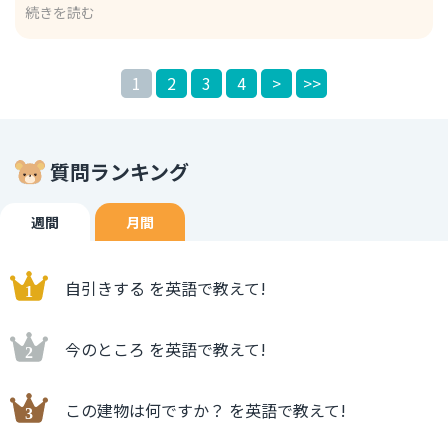
続きを読む
で、「本日はレッスン」ありがとうございました、というよ
り詳しい感謝の表現になっています。 また、Thank you
for the ~ は、~の部分を入れ替えることで感謝の理由を入
1
2
3
4
>
>>
れ替えることができ、 これを使用した文で有名なものは以
下があります。 Thank you for everything. いろいろあり
がとう。 everything は、「全てのもの」、という意味です
が、 この文の表現では「いろいろなこと」という意味にな
質問ランキング
ります。
週間
月間
自引きする を英語で教えて!
今のところ を英語で教えて!
この建物は何ですか？ を英語で教えて!