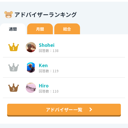
アドバイザーランキング
週間
月間
総合
Shohei
回答数：138
Ken
回答数：119
Hiro
回答数：110
アドバイザー一覧