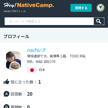
質問する
nachu プロフィール
プロフィール
nachu
現役通訳です。英検準１級、TOEIC R&L
905、W&S 180/170
日本
1
役に立った数 :
20
回答数 :
0
質問数 :