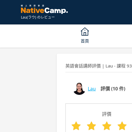
Lau(ラウ) のレビュー
首頁
英語會話講師評價 | Lau - 課程 9
Lau
評價
(10 件)
評價