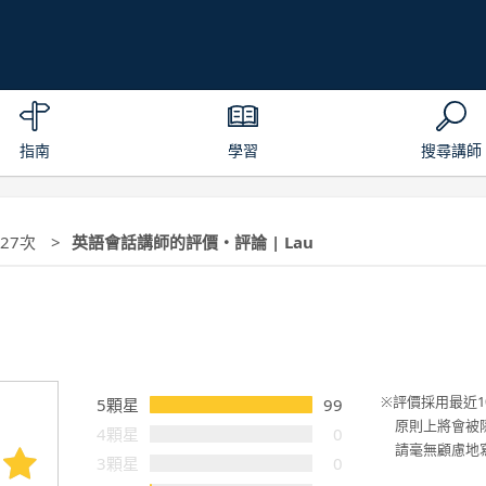
指南
學習
搜尋講師
327次
英語會話講師的評價・評論 | Lau
評價採用最近1
5顆星
99
原則上將會被
4顆星
0
請毫無顧慮地
3顆星
0