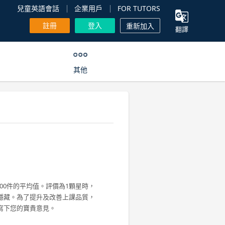
兒童英語會話
企業用戶
FOR TUTORS
註冊
登入
重新加入
翻譯
其他
00件的平均值。評價為1顆星時，
隱藏。為了提升及改善上課品質，
寫下您的寶貴意見。