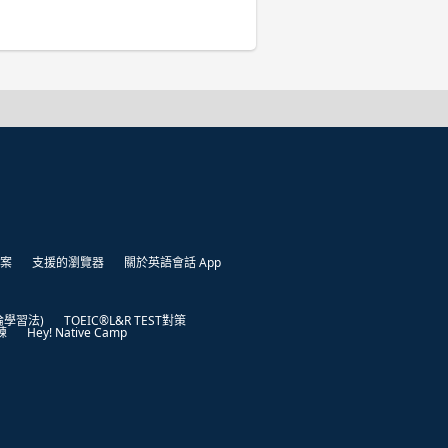
案
支援的瀏覽器
關於英語會話 App
凱倫學習法)
TOEIC®L&R TEST對策
練
Hey! Native Camp