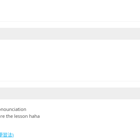
ronounciation
fore the lesson haha
倫學習法)