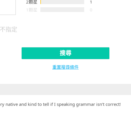
2顆星
1
1顆星
0
不指定
搜尋
重置搜尋條件
ery native and kind to tell if I speaking grammar isn’t correct!