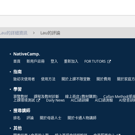
Lau的詳細資訊
Lau的評論
NativeCamp.
首頁
新用戶註冊
登入
重新加入
FOR TUTORS
指南
致初次使用者
使用方法
關於上課不限堂數
關於費用
關於家庭方
學習
瀏覽教材
課程及教材診斷
線上商店 (教材購買)
Callan Method(
上課環境測試
Daily News
AI口語訓練
AI口語測驗
AI發音訓
搜尋講師
排名
評論
關於母語人士
關於卡通人物講師
其他