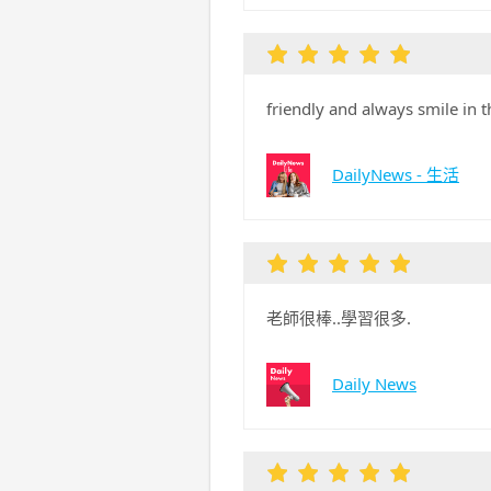
friendly and always smile in t
DailyNews - 生活
老師很棒..學習很多.
Daily News