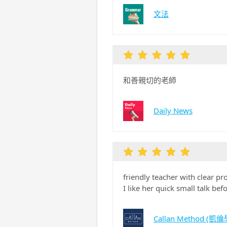
文法
和善親切的老師
Daily News
friendly teacher with clear p
I like her quick small talk be
Callan Method (凱