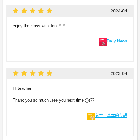
2024-04
enjoy the class with Jan. ^_^
Daily News
2023-04
Hi teacher
Thank you so much ,see you next time :)))??
兒童 - 基本的英語