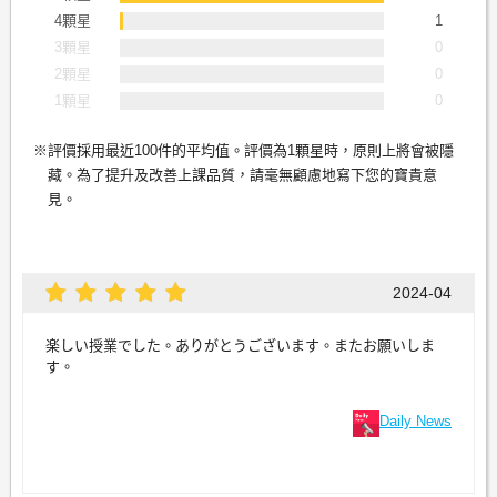
4顆星
1
3顆星
0
2顆星
0
1顆星
0
評價採用最近100件的平均值。評價為1顆星時，原則上將會被隱
藏。為了提升及改善上課品質，請毫無顧慮地寫下您的寶貴意
見。
2024-04
楽しい授業でした。ありがとうございます。またお願いしま
す。
Daily News