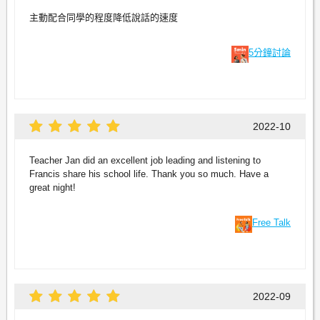
主動配合同學的程度降低說話的速度
5分鐘討論
2022-10
Teacher Jan did an excellent job leading and listening to
Francis share his school life. Thank you so much. Have a
great night!
Free Talk
2022-09