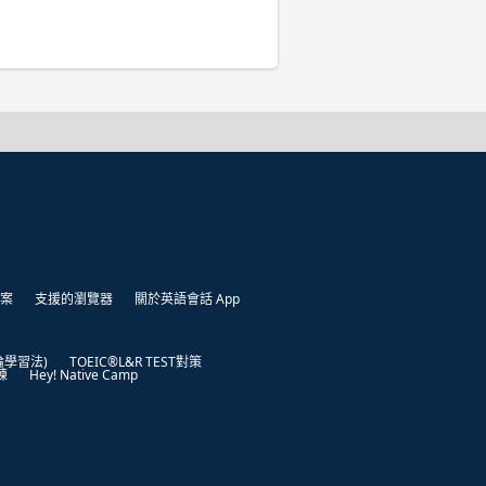
案
支援的瀏覽器
關於英語會話 App
凱倫學習法)
TOEIC®L&R TEST對策
練
Hey! Native Camp