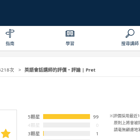
指南
學習
搜尋講師
4218次
英語會話講師的評價・評論 | Pret
評價採用最近1
5顆星
99
原則上將會被
4顆星
0
請毫無顧慮地
3顆星
1