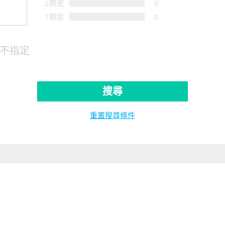
2顆星
0
1顆星
0
不指定
搜尋
重置搜尋條件