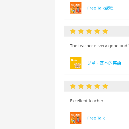
Free Talk課程
The teacher is very good and I
兒童 - 基本的英語
Excellent teacher
Free Talk