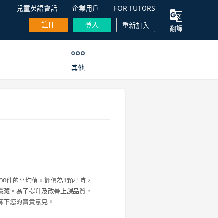
兒童英語會話
企業用戶
FOR TUTORS
註冊
登入
重新加入
翻譯
其他
00件的平均值。評價為1顆星時，
隱藏。為了提升及改善上課品質，
寫下您的寶貴意見。