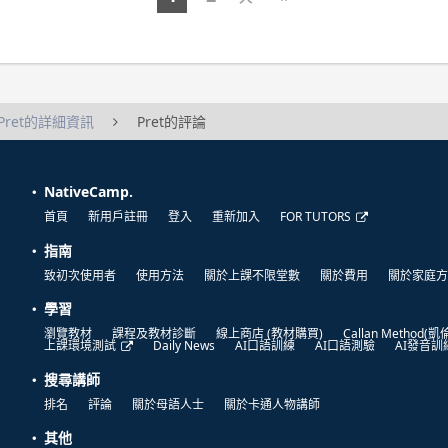
Pret的詳細資訊
Pret的評論
NativeCamp.
首頁
新用戶註冊
登入
重新加入
FOR TUTORS
指南
致初次使用者
使用方法
關於上課不限堂數
關於費用
關於家庭方
學習
瀏覽教材
課程及教材診斷
線上商店 (教材購買)
Callan Method(
上課環境測試
Daily News
AI口語訓練
AI口語測驗
AI發音訓
搜尋講師
排名
評論
關於母語人士
關於卡通人物講師
其他