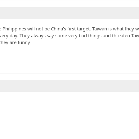
Philippines will not be China's first target. Taiwan is what they 
every day. They always say some very bad things and threaten Tai
they are funny