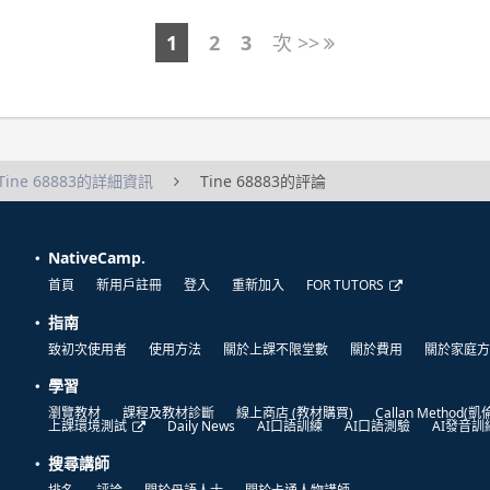
1
2
3
次 >>
Tine 68883的詳細資訊
Tine 68883的評論
NativeCamp.
首頁
新用戶註冊
登入
重新加入
FOR TUTORS
指南
致初次使用者
使用方法
關於上課不限堂數
關於費用
關於家庭方
學習
瀏覽教材
課程及教材診斷
線上商店 (教材購買)
Callan Method(
上課環境測試
Daily News
AI口語訓練
AI口語測驗
AI發音訓
搜尋講師