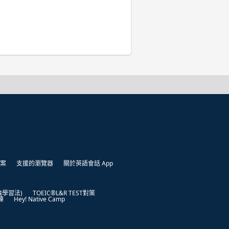
案
支援的瀏覽器
關於英語會話 App
凱倫學習法)
TOEIC®L&R TEST對策
練
Hey! Native Camp