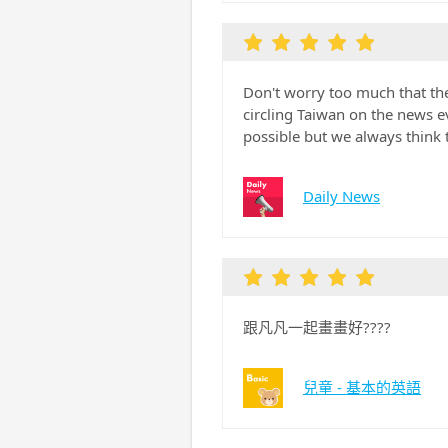
Don't worry too much that the 
circling Taiwan on the news 
possible but we always think 
Daily News
跟凡凡一起畫畫好????
兒童 - 基本的英語