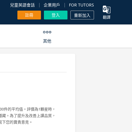
兒童英語會話
企業用戶
FOR TUTORS
註冊
登入
重新加入
翻譯
其他
00件的平均值。評價為1顆星時，
隱藏。為了提升及改善上課品質，
寫下您的寶貴意見。