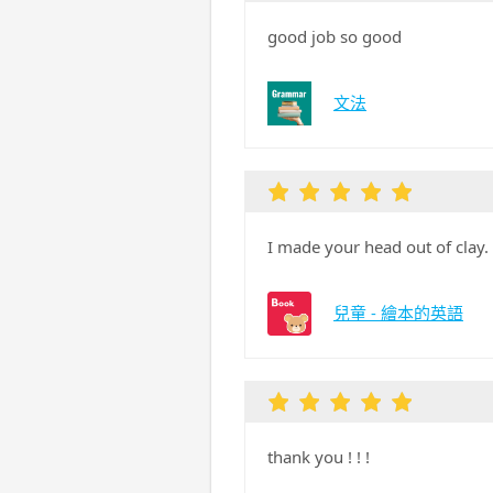
good job so good
文法
I made your head out of clay.
兒童 - 繪本的英語
thank you ! ! !