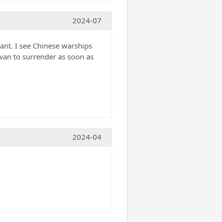
2024-07
want. I see Chinese warships
wan to surrender as soon as
2024-04