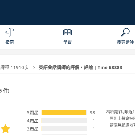
指南
學習
搜尋講師
 課程 11910次
英語會話講師的評價・評論 | Tine 68883
5 件)
評價採用最近1
5顆星
98
原則上將會被
4顆星
1
請毫無顧慮地
3顆星
1