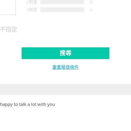
2顆星
0
1顆星
0
不指定
搜尋
重置搜尋條件
happy to talk a lot with you