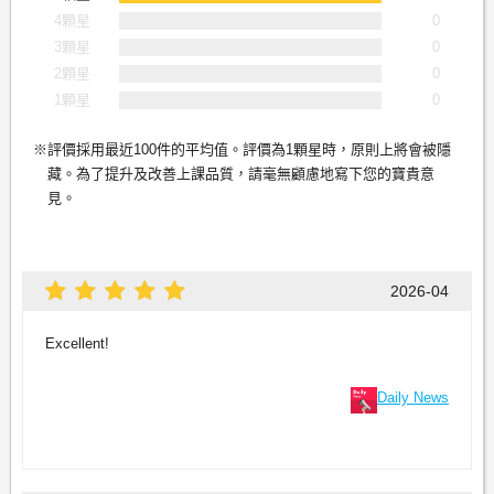
4顆星
0
3顆星
0
2顆星
0
1顆星
0
評價採用最近100件的平均值。評價為1顆星時，原則上將會被隱
藏。為了提升及改善上課品質，請毫無顧慮地寫下您的寶貴意
見。
2026-04
Excellent!
Daily News