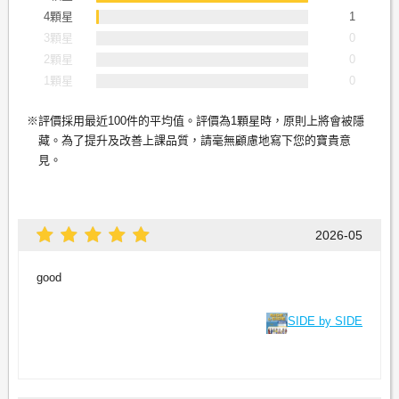
4顆星
1
3顆星
0
2顆星
0
1顆星
0
評價採用最近100件的平均值。評價為1顆星時，原則上將會被隱
藏。為了提升及改善上課品質，請毫無顧慮地寫下您的寶貴意
見。
2026-05
good
SIDE by SIDE