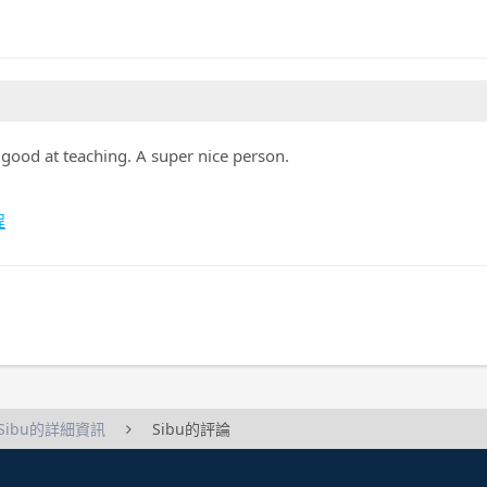
 good at teaching. A super nice person.
程
Sibu的詳細資訊
Sibu的評論