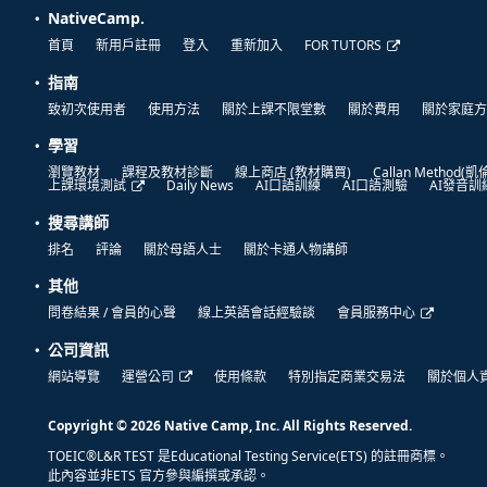
NativeCamp.
首頁
新用戶註冊
登入
重新加入
FOR TUTORS
指南
致初次使用者
使用方法
關於上課不限堂數
關於費用
關於家庭方
學習
瀏覽教材
課程及教材診斷
線上商店 (教材購買)
Callan Method(
上課環境測試
Daily News
AI口語訓練
AI口語測驗
AI發音訓
搜尋講師
排名
評論
關於母語人士
關於卡通人物講師
其他
問卷結果 / 會員的心聲
線上英語會話經驗談
會員服務中心
公司資訊
網站導覽
運營公司
使用條款
特別指定商業交易法
關於個人
Copyright © 2026 Native Camp, Inc. All Rights Reserved.
TOEIC®L&R TEST 是Educational Testing Service(ETS) 的註冊商標。
此內容並非ETS 官方參與編撰或承認。