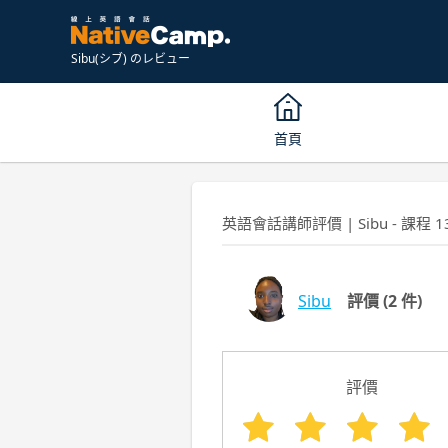
Sibu(シブ) のレビュー
首頁
英語會話講師評價 | Sibu - 課程 1
Sibu
評價
(2 件)
評價