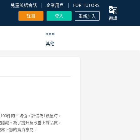
兒童英語會話
企業用戶
FOR TUTORS
註冊
登入
重新加入
翻譯
其他
100件的平均值。評價為1顆星時，
被隱藏。為了提升及改善上課品質，
地寫下您的寶貴意見。