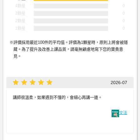
4顆星
0
3顆星
0
2顆星
0
1顆星
0
評價採用最近100件的平均值。評價為1顆星時，原則上將會被隱
藏。為了提升及改善上課品質，請毫無顧慮地寫下您的寶貴意
見。
2026-07
講師很溫柔，如果遇到不懂的，會細心再講一邊。
文法