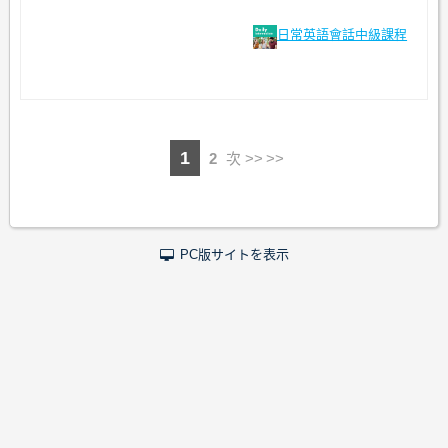
日常英語會話中級課程
1
2
次 >>
PC版サイトを表示