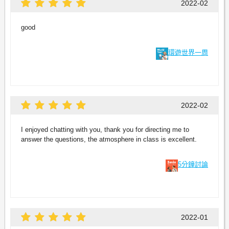
2022-02
good
環遊世界一周
2022-02
I enjoyed chatting with you, thank you for directing me to
answer the questions, the atmosphere in class is excellent.
5分鐘討論
2022-01