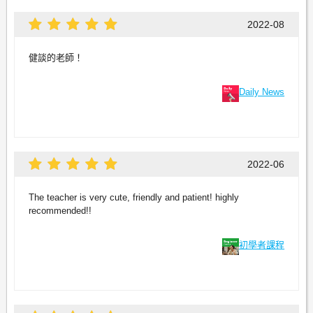
2022-08
健談的老師！
Daily News
2022-06
The teacher is very cute, friendly and patient! highly
recommended!!
初學者課程