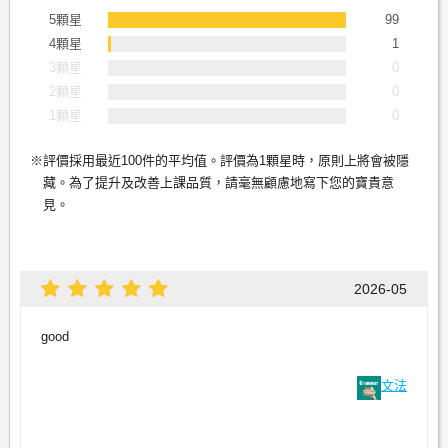
5顆星
99
4顆星
1
3顆星
0
2顆星
0
1顆星
0
評價採用最近100件的平均值。評價為1顆星時，原則上將會被隱
藏。為了提升及改善上課品質，請毫無顧慮地寫下您的寶貴意
見。
2026-05
good
文法