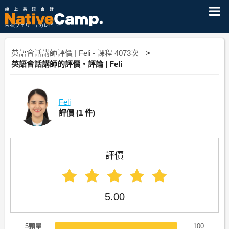
Feli(フェリー) のレビュー
英語會話講師評價 | Feli - 課程 4073次
英語會話講師的評價・評論 | Feli
Feli
評價
(1 件)
評價
5.00
5顆星
100