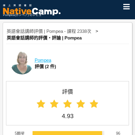
Pompea(ポンペア) のレビュー
英語會話講師評價 | Pompea - 課程 2338次
英語會話講師的評價・評論 | Pompea
Pompea
評價
(2 件)
評價
4.93
5顆星
96