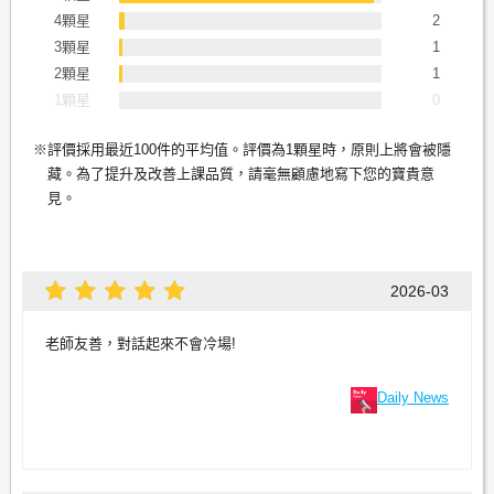
4顆星
2
3顆星
1
2顆星
1
1顆星
0
評價採用最近100件的平均值。評價為1顆星時，原則上將會被隱
藏。為了提升及改善上課品質，請毫無顧慮地寫下您的寶貴意
見。
2026-03
老師友善，對話起來不會冷場!
Daily News