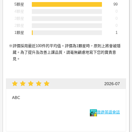
5顆星
99
4顆星
0
3顆星
0
2顆星
0
1顆星
1
評價採用最近100件的平均值。評價為1顆星時，原則上將會被隱
藏。為了提升及改善上課品質，請毫無顧慮地寫下您的寶貴意
見。
2026-07
ABC
旅遊英語會話