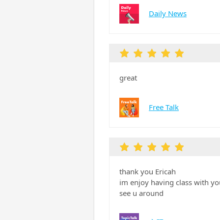
Daily News
great
Free Talk
thank you Ericah
im enjoy having class with y
see u around