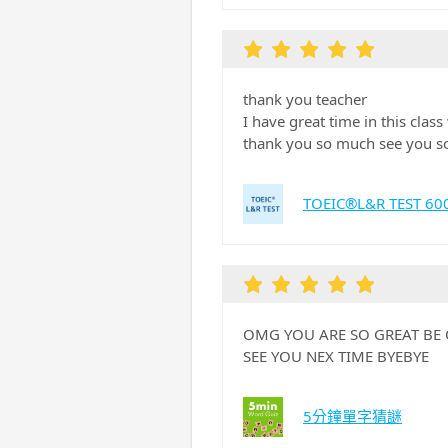
thank you teacher
I have great time in this class
thank you so much see you s
TOEIC®L&R TES
OMG YOU ARE SO GREAT BE O
SEE YOU NEX TIME BYEBYE
5分鐘單字猜謎