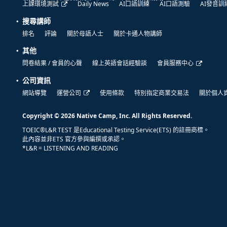
上課環境測試
Daily News
AI口語訓練
AI口語測驗
AI發音訓
搜尋講師
排名
評論
關於母語人士
關於卡通人物講師
其他
問卷結果 / 會員的心聲
線上英語會話經驗談
會員服務中心
公司資訊
網站導覽
運營公司
使用條款
特別指定商業交易法
關於個人
Copyright © 2026 Native Camp, Inc. All Rights Reserved.
TOEIC®L&R TEST 是Educational Testing Service(ETS) 的註冊商標。
此內容並非ETS 官方參與編撰或承認。
*L&R = LISTENING AND READING