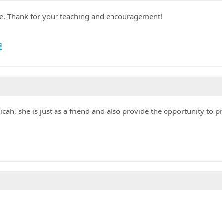
ible. Thank for your teaching and encouragement!
程
ricah, she is just as a friend and also provide the opportunity to p