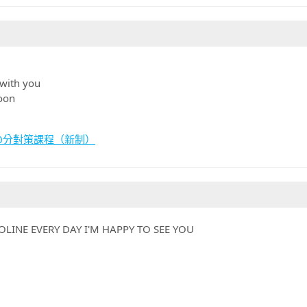
 with you
oon
T 600分對策課程（新制）
LINE EVERY DAY I'M HAPPY TO SEE YOU