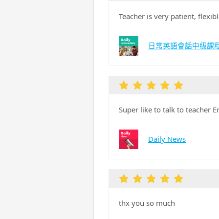
Teacher is very patient, flex
日常英語會話中級課
Super like to talk to teacher E
Daily News
thx you so much