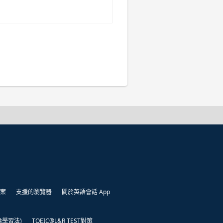
案
支援的瀏覽器
關於英語會話 App
凱倫學習法)
TOEIC®L&R TEST對策