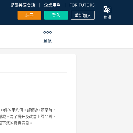
兒童英語會話
企業用戶
FOR TUTORS
註冊
登入
重新加入
翻譯
其他
00件的平均值。評價為1顆星時，
隱藏。為了提升及改善上課品質，
寫下您的寶貴意見。