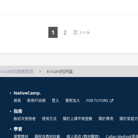
1
2
次 >>
Ericah的詳細資訊
Ericah的評論
NativeCamp.
首頁
新用戶註冊
登入
重新加入
FOR TUTORS
指南
致初次使用者
使用方法
關於上課不限堂數
關於費用
關於家庭方
學習
瀏覽教材
課程及教材診斷
線上商店 (教材購買)
Callan Method(