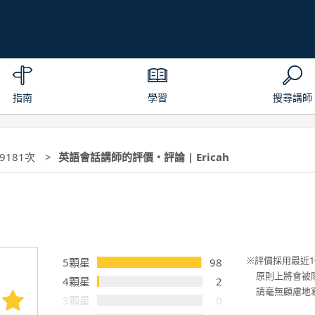
指南
學習
搜尋講師
 9181次
英語會話講師的評價・評論 | Ericah
評價採用最近1
5顆星
98
原則上將會被
4顆星
2
請毫無顧慮地
3顆星
0