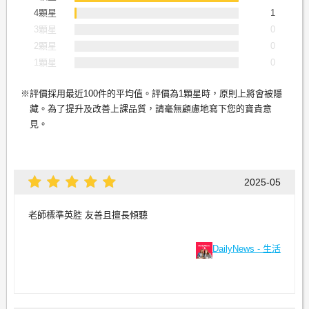
4顆星
1
3顆星
0
2顆星
0
1顆星
0
評價採用最近100件的平均值。評價為1顆星時，原則上將會被隱
藏。為了提升及改善上課品質，請毫無顧慮地寫下您的寶貴意
見。
2025-05
老師標準英腔 友善且擅長傾聽
DailyNews - 生活