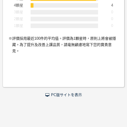
4顆星
4
3顆星
0
2顆星
0
1顆星
0
評價採用最近100件的平均值。評價為1顆星時，原則上將會被隱
藏。為了提升及改善上課品質，請毫無顧慮地寫下您的寶貴意
見。
PC版サイトを表示