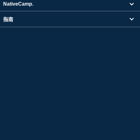
NativeCamp.
指南
學習
搜尋講師
其他
公司資訊
英檢®是公益財團法人 日本英語檢定協會的註冊商標。
本內容並非公益財團法人日本英語檢定協會的官方認可、推薦，也沒有進行其它官方審核。
TOEIC®L&R TEST 是Educational Testing Service(ETS) 的註冊商標。
此內容並非ETS 官方參與編撰或承認。