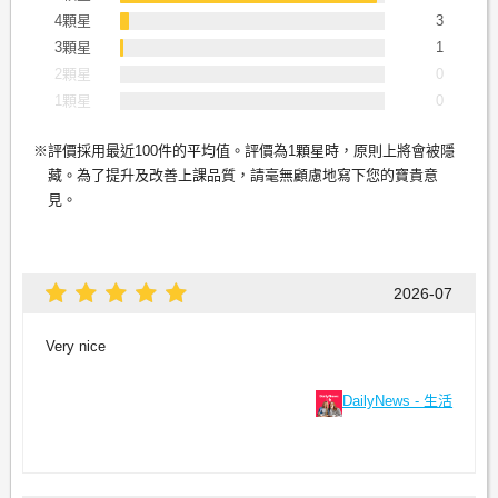
4顆星
3
3顆星
1
2顆星
0
1顆星
0
評價採用最近100件的平均值。評價為1顆星時，原則上將會被隱
藏。為了提升及改善上課品質，請毫無顧慮地寫下您的寶貴意
見。
2026-07
Very nice
DailyNews - 生活