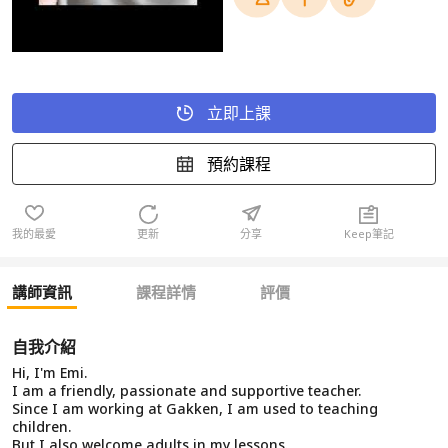
立即上課
預約課程
我的最愛
更新
分享
Keep筆記
講師資訊
課程詳情
評價
自我介紹
Hi, I'm Emi.
I am a friendly, passionate and supportive teacher.
Since I am working at Gakken, I am used to teaching
children.
But I also welcome adults in my lessons.