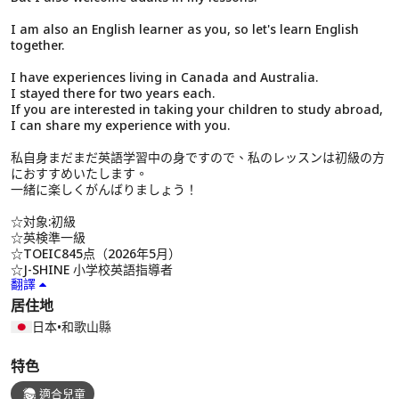
I am also an English learner as you, so let's learn English
together.
I have experiences living in Canada and Australia.
I stayed there for two years each.
If you are interested in taking your children to study abroad,
I can share my experience with you.
私自身まだまだ英語学習中の身ですので、私のレッスンは初級の方
におすすめいたします。
一緒に楽しくがんばりましょう！
☆対象:初級
☆英検準一級
☆TOEIC845点（2026年5月）
☆J-SHINE 小学校英語指導者
翻譯
居住地
日本
•
和歌山縣
特色
適合兒童