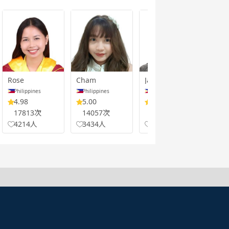
Rose
Cham
Jami
Maj
Philippines
Philippines
Philippines
Ser
4.98
5.00
4.94
4.
17813次
14057次
3987次
56
4214人
3434人
699人
17