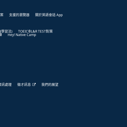
案
支援的瀏覽器
關於英語會話 App
凱倫學習法)
TOEIC®L&R TEST對策
練
Hey! Native Camp
資訊處理
徵才訊息
我們的展望