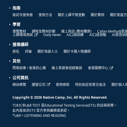
指南
致初次使用者
使用方法
關於上課不限堂數
關於費用
關於家庭方
學習
瀏覽教材
課程及教材診斷
線上商店 (教材購買)
Callan Method(
上課環境測試
Daily News
AI口語訓練
AI口語測驗
AI發音訓
搜尋講師
排名
評論
關於母語人士
關於卡通人物講師
其他
問卷結果 / 會員的心聲
線上英語會話經驗談
會員服務中心
公司資訊
網站導覽
運營公司
使用條款
特別指定商業交易法
關於個人
Copyright © 2026 Native Camp, Inc. All Rights Reserved.
TOEIC®L&R TEST 是Educational Testing Service(ETS) 的註冊商標。
此內容並非ETS 官方參與編撰或承認。
*L&R = LISTENING AND READING