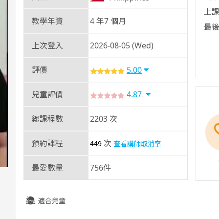
上課
教學年資
4 年7 個月
最後
上次登入
2026-08-05 (Wed)
評價
5.00
兒童評價
4.87
總課程數
2203 次
預約課程
次
449
查看講師取消率
最愛數量
756件
適合兒童