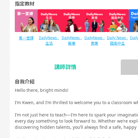
指定教材
DailyNews -
DailyNews -
DailyNews -
Daily News -
Dail
第一堂課
生活
娛樂
商業
國高中生
講師詳情
SIDE by SIDE
TOE
IELTS口語對
口語測驗對策
口語測驗對策
口語測驗對策
TES
策
日常英語會話
商務英語會話
國高中生英語
自我介紹
對策
會話
Hello there, bright minds!
I’m Kwen, and I’m thrilled to welcome you to a classroom wh
I’m not just here to teach—I’m here to spark your imaginat
以插圖學習英
主題Talk
口說
發音訓練 基
發音訓練 進
發音
every day something to look forward to. Whether we’re explo
文文法
礎 - 美式英語
階 - 美式英語
踐 -
discovering hidden talents, you’ll always find a safe, happy
-
-