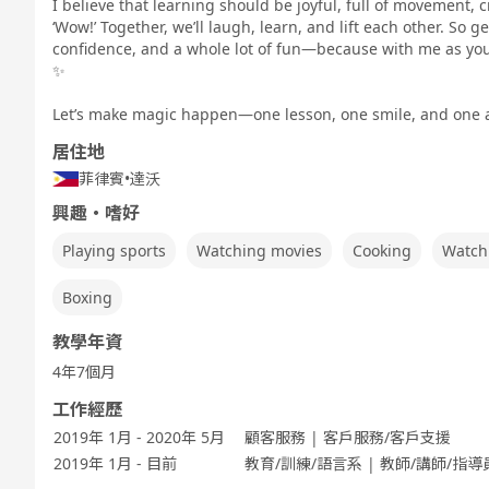
I believe that learning should be joyful, full of movement, 
‘Wow!’ Together, we’ll laugh, learn, and lift each other. So get
confidence, and a whole lot of fun—because with me as your
✨
Fre
5分鐘討論
商務英語會話
兒童 - 基本的
兒童 - 繪本的
兒童 - 以遊戲
英語
英語
進行英語會話
Let’s make magic happen—one lesson, one smile, and one a
居住地
菲律賓
•
達沃
興趣・嗜好
Playing sports
Watching movies
Cooking
Watch
Boxing
教學年資
4年7個月
工作經歷
2019年 1月 - 2020年 5月
顧客服務 | 客戶服務/客戶支援
2019年 1月 - 目前
教育/訓練/語言系 | 教師/講師/指導