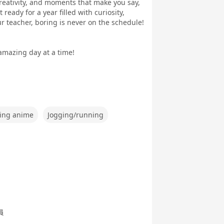
creativity, and moments that make you say,
 ready for a year filled with curiosity,
 teacher, boring is never on the schedule!
e Talk
mazing day at a time!
ing anime
Jogging/running
員