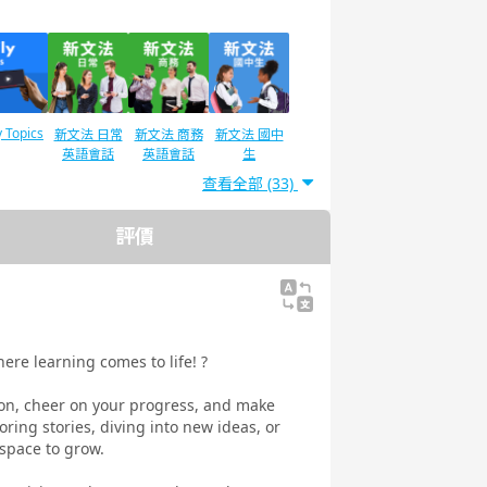
y Topics
新文法 日常
新文法 商務
新文法 國中
英語會話
英語會話
生
查看全部 (33)
評價
IC®L&R
TOEIC®L&R
TOEIC ®
語法
Speaking
T 600分
TEST 800分
Test對策
（新制）
對策（新制）
ere learning comes to life! ?
ion, cheer on your progress, and make
訓練 實
實踐發音
旅遊英語會話
環遊世界一周
ring stories, diving into new ideas, or
 美式英語
 space to grow.
-