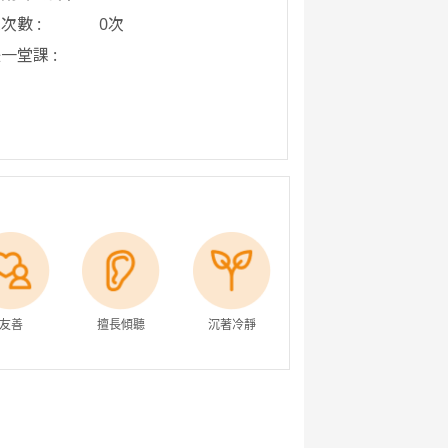
次數 :
0次
一堂課 :
友善
擅長傾聽
沉著冷靜