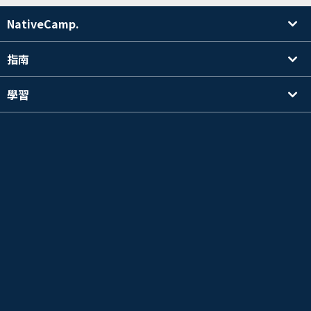
NativeCamp.
指南
學習
搜尋講師
其他
公司資訊
英檢®是公益財團法人 日本英語檢定協會的註冊商標。
本內容並非公益財團法人日本英語檢定協會的官方認可、推薦，也沒有進行其它官方審核。