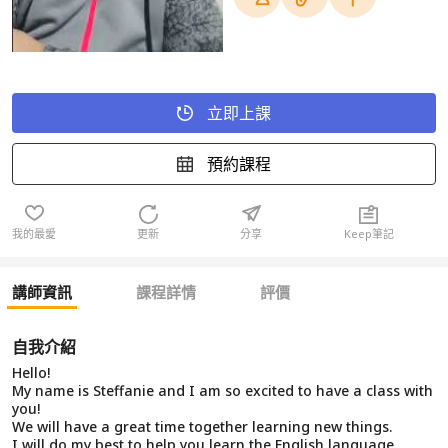
立即上課
預約課程
我的最愛
更新
分享
Keep筆記
講師資訊
課程詳情
評價
自我介紹
Hello!
My name is Steffanie and I am so excited to have a class with
you!
We will have a great time together learning new things.
I will do my best to help you learn the English language.