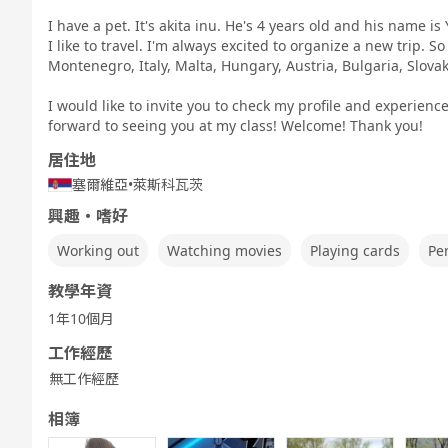
I have a pet. It's akita inu. He's 4 years old and his name is 
I like to travel. I'm always excited to organize a new trip. So
Montenegro, Italy, Malta, Hungary, Austria, Bulgaria, Slovaki
Fre
5分鐘討論
商務英語會話
兒童 - 基本的
兒童 - 繪本的
兒童 - 以遊戲
英語
英語
進行英語會話
I would like to invite you to check my profile and experien
forward to seeing you at my class! Welcome! Thank you!
居住地
塞爾維亞
•
萊斯科瓦茨
興趣・嗜好
Working out
Watching movies
Playing cards
Pe
教學年資
1年10個月
工作經歷
無工作經歷
相簿