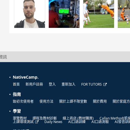
細資訊
NativeCamp.
首頁
新用戶註冊
登入
重新加入
FOR TUTORS
指南
致初次使用者
使用方法
關於上課不限堂數
關於費用
關於家庭方
學習
瀏覽教材
課程及教材診斷
線上商店 (教材購買)
Callan Method(
上課環境測試
Daily News
AI口語訓練
AI口語測驗
AI發音訓