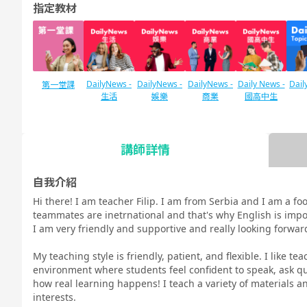
指定教材
DailyNews -
DailyNews -
DailyNews -
Daily News -
Dail
第一堂課
生活
娛樂
商業
國高中生
講師詳情
SIDE by SIDE
TOE
IELTS口語對
口語測驗對策
口語測驗對策
口語測驗對策
TES
策
日常英語會話
商務英語會話
國高中生英語
自我介紹
對策
會話
Hi there! I am teacher Filip. I am from Serbia and I am a foo
teammates are inetrnational and that's why English is imp
I am very friendly and supportive and really looking forward
My teaching style is friendly, patient, and flexible. I like te
以插圖學習英
主題Talk
口說
發音訓練 基
發音訓練 進
發音
environment where students feel confident to speak, ask q
文文法
礎 - 美式英語
階 - 美式英語
踐 -
how real learning happens! I teach a variety of materials a
-
-
interests.