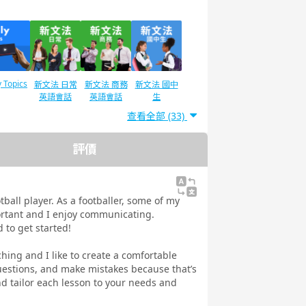
y Topics
新文法 日常
新文法 商務
新文法 國中
英語會話
英語會話
生
查看全部 (33)
評價
IC®L&R
TOEIC®L&R
TOEIC ®
語法
Speaking
T 600分
TEST 800分
Test對策
（新制）
對策（新制）
tball player. As a footballer, some of my
ortant and I enjoy communicating.
 to get started!
aching and I like to create a comfortable
訓練 實
實踐發音
旅遊英語會話
環遊世界一周
uestions, and make mistakes because that’s
 美式英語
nd tailor each lesson to your needs and
-