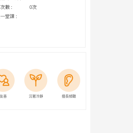
次數 :
0次
一堂課 :
友善
沉著冷靜
擅長傾聽