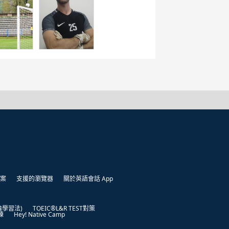
案
支援的瀏覽器
關於英語會話 App
凱倫學習法)
TOEIC®L&R TEST對策
練
Hey! Native Camp