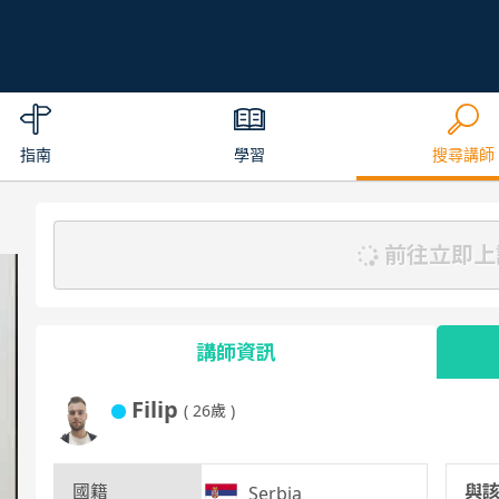
指南
學習
搜尋講師
前往立即上
講師資訊
Filip
( 26歲 )
國籍
與
Serbia