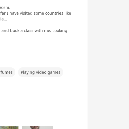
Yoshi.
 far I have visited some countries like
a...
e Talk
ce and book a class with me. Looking
rfumes
Playing video games