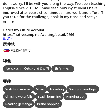
don't worry, I'll be with you along the way. I've been teaching
English since 2015 so I have seen how my students have
improved after years of continuous hard work and effort. If
you're up for the challenge, book in my class and see you
online.
Here's my Office Account:
https://nativecamp.net/waiting/detail/2266
翻譯
居住地
菲律賓
•
宿霧市
特色
50%OFF 全教材 / 推薦講師
適合兒童
興趣
Watching movies
Music
Travelling
Going on roadtrips
Chasing waterfalls
Beach bumming
Hanging out
Reading jp manga
Island hopping