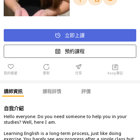
立即上課
預約課程
我的最愛
更新
分享
Keep筆記
講師資訊
課程詳情
評價
自我介紹
Hello everyone. Do you need someone to help you in your
studies? Well, here I am.
Learning English is a long-term process, just like doing
exercise. You barely see any progress after a single class but