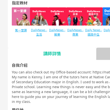
指定教材
DailyNews -
DailyNews -
DailyNews -
Daily News -
Dail
第一堂課
生活
娛樂
商業
國高中生
講師詳情
SIDE by SIDE
Callan
Callan for
IELTS口語對
口語測驗對策
口語
Method（凱
Kids (兒童凱
策
日常英語會話
商務
自我介紹
倫學習法）
倫)
You can also check out my Office-based account: https://nat
My name is Kenny. I am one of the tutors here at Native C
of Secondary Education major in English. I used to work as 
Private school. Learning new things is never easy and the b
same as learning a new language, it can be a bit challengin
TOEIC ®
語法
以插圖學習英
主題Talk
口說
發音
here to guide you on your journey of learning the English 
Speaking
文文法
礎 -
in my class.
Test對策