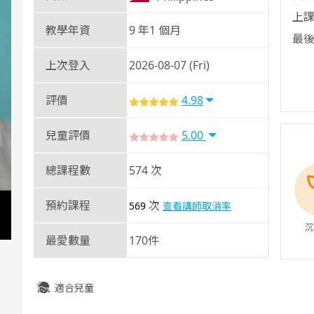
上課
教學年資
9 年1 個月
最後
上次登入
2026-08-07 (Fri)
評價
4.98
兒童評價
5.00
總課程數
574 次
預約課程
次
569
查看講師取消率
沉
最愛數量
170件
適合兒童