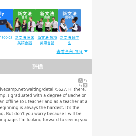
y Topics
新文法 日常
新文法 商務
新文法 國中
英語會話
英語會話
生
查看全部 (35)
評價
TOEIC®L&R
TOEIC®L&R
測驗對策
口語測驗對策
TEST 600分
TEST 800分
英語會話
國高中生英語
對策（新制）
對策（新制）
會話
ivecamp.net/waiting/detail/5627. Hi there.
amp. I graduated with a degree of Bachelor
an offline ESL teacher and as a teacher at a
eginning is always the hardest. It's the
g. But don't you worry because I will be
訓練 基
發音訓練 進
發音訓練 實
實踐發音
language. I'm looking forward to seeing you
 美式英語
階 - 美式英語
踐 - 美式英語
-
-
-