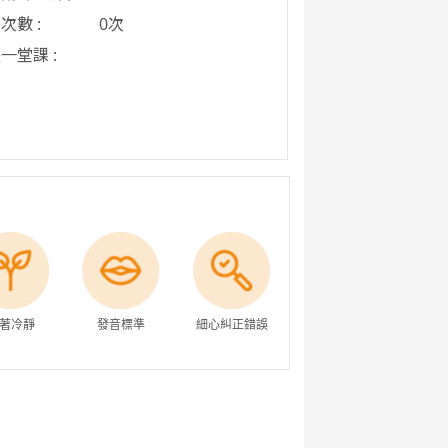
次數 :
0次
一堂課 :
著冷靜
發音標準
細心糾正錯誤