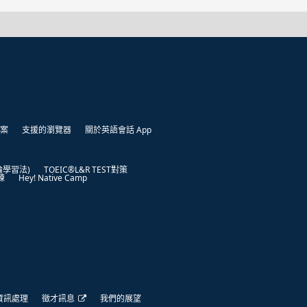
案
支援的瀏覽器
關於英語會話 App
凱倫學習法)
TOEIC®L&R TEST對策
練
Hey! Native Camp
資訊處理
徵才訊息
我們的展望