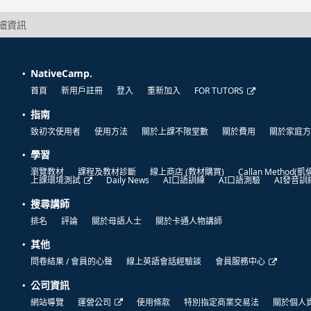
詳細資訊
NativeCamp.
首頁
新用戶註冊
登入
重新加入
FOR TUTORS
指南
致初次使用者
使用方法
關於上課不限堂數
關於費用
關於家庭方
學習
瀏覽教材
課程及教材診斷
線上商店 (教材購買)
Callan Method(
上課環境測試
Daily News
AI口語訓練
AI口語測驗
AI發音訓
搜尋講師
排名
評論
關於母語人士
關於卡通人物講師
其他
問卷結果 / 會員的心聲
線上英語會話經驗談
會員服務中心
公司資訊
網站導覽
運營公司
使用條款
特別指定商業交易法
關於個人