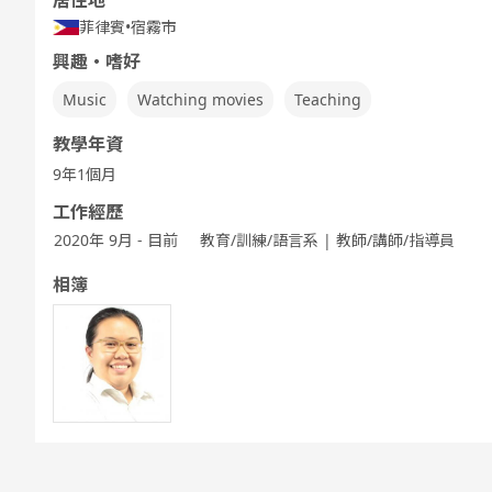
居住地
菲律賓
•
宿霧市
興趣・嗜好
旅遊英語會話
環遊世界一周
5分鐘討論
商務英語會話
兒童 - 基本的
兒童 
英語
Music
Watching movies
Teaching
教學年資
9年1個月
工作經歷
2020年 9月 - 目前
教育/訓練/語言系 | 教師/講師/指導員
相簿