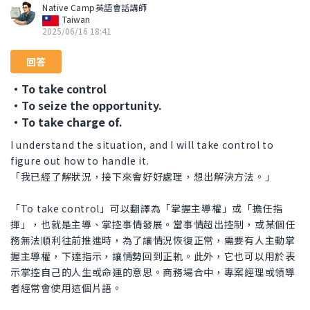
Native Camp英語會話講師
Taiwan
2025/06/16 18:41
回答
・To take control
・To seize the opportunity.
・To take charge of.
I understand the situation, and I will take control to
figure out how to handle it.
「我已經了解狀況，接下來會好好處理，想出解決方法。」
「To take control」可以翻譯為「掌握主導權」或「擔任指
揮」，也就是主導、掌控事情發展。當事情超出控制，或某個任
務無法順利往前推進時，為了讓情況恢復正常，需要有人主動掌
握主導權，下達指示，讓情勢回到正軌。此外，它也可以用於表
示掌控自己的人生或命運的意思。商務場合中，專案經理或領導
者經常會使用這個片語。