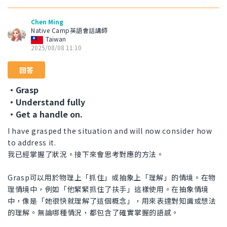
Chen Ming
Native Camp英語會話講師
Taiwan
2025/08/08 11:10
回答
・Grasp
・Understand fully
・Get a handle on.
I have grasped the situation and will now consider how
to address it.
我已經掌握了狀況。接下來會思考對應的方法。
Grasp可以用於物理上「抓住」或抽象上「理解」的情境。在物
理情境中，例如「他緊緊抓住了扶手」這樣使用。在抽象情境
中，像是「她很快就理解了這個概念」，用來表達對知識或想法
的理解。無論哪種情況，都包含了確實掌握的語感。