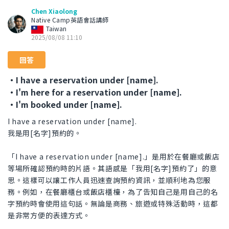
Chen Xiaolong
Native Camp英語會話講師
Taiwan
2025/08/08 11:10
回答
・I have a reservation under [name].
・I'm here for a reservation under [name].
・I'm booked under [name].
I have a reservation under [name].
我是用[名字]預約的。
「I have a reservation under [name].」是用於在餐廳或飯店
等場所確認預約時的片語。其語感是「我用[名字]預約了」的意
思。這樣可以讓工作人員迅速查詢預約資訊，並順利地為您服
務。例如，在餐廳櫃台或飯店櫃檯，為了告知自己是用自己的名
字預約時會使用這句話。無論是商務、旅遊或特殊活動時，這都
是非常方便的表達方式。