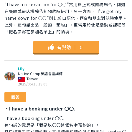
"I have a reservation for ○○"常用於正式或商務場合，例如
在餐廳或飯店櫃檯告知預約時使用。另一方面，"I've got my
name down for ○○"則比較口語化，適合和朋友對話時使用。
此外，這句話比起一般的「預約」，更常用於像是活動或課程等
「把名字寫在參加名單上」的情境。
有幫助
｜
0
Lily
Native Camp英語會話講師
Taiwan
2025/05/15 18:09
回答
・I have a booking under 〇〇.
I have a booking under 〇〇.
這句話的意思是「我是以〇〇這個名字預約的」。
當已經事先完成預約時，在櫃檯告知預約姓名時會說「under 〇