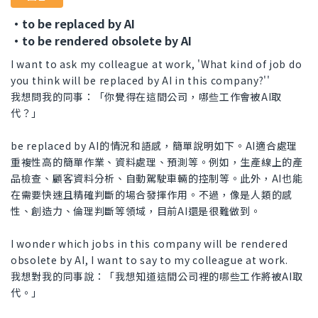
・to be replaced by AI
・to be rendered obsolete by AI
I want to ask my colleague at work, 'What kind of job do
you think will be replaced by AI in this company?''
我想問我的同事：「你覺得在這間公司，哪些工作會被AI取
代？」
be replaced by AI的情況和語感，簡單說明如下。AI適合處理
重複性高的簡單作業、資料處理、預測等。例如，生產線上的產
品檢查、顧客資料分析、自動駕駛車輛的控制等。此外，AI也能
在需要快速且精確判斷的場合發揮作用。不過，像是人類的感
性、創造力、倫理判斷等領域，目前AI還是很難做到。
I wonder which jobs in this company will be rendered
obsolete by AI, I want to say to my colleague at work.
我想對我的同事說：「我想知道這間公司裡的哪些工作將被AI取
代。」