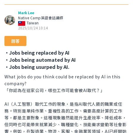
Mark Lee
Native Camp英語會話講師
Taiwan
2025/10/24 10:14
回答
・Jobs being replaced by AI
・Jobs being automated by AI
・Jobs being usurped by AI.
What jobs do you think could be replaced by AI in this
company?
「你認為在這家公司，哪​​些工作可能會被AI取代？」
AI（人工智慧）取代工作的現象，是指AI取代人類的職業或任
務。特別是單純作業、重複性高的工作、需要高度計算的工作
等，都是主要對象。這種現象雖然能提升生產效率、降低成本，
但同時也可能帶來就業減少、職種變化、技能需求變動等社會影
響。例如，在製造業、物流、客服、金融業等領域，AI已經開始