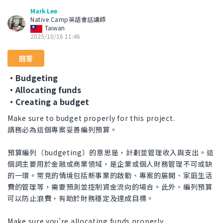
Mark Lee
Native Camp英語會話講師
Taiwan
2025/10/16 11:46
回答
・Budgeting
・Allocating funds
・Creating a budget
Make sure to budget properly for this project.
請務必為這個專案妥善編列預算。
預算編列（budgeting）的意思是，計劃並管理收入與支出。這
個詞主要用於金融或商業領域，是企業或個人財務管理不可或缺
的一環。常見的情境包括新事業的啟動、專案的展開、家庭生活
費的管理等，需要預測並控制資金流向的場合。此外，編列預算
可以防止浪費，有助於財務穩定及達成目標。
Make sure you're allocating funds properly.