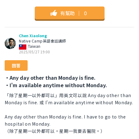
有幫助
｜
0
Chen Xiaolong
Native Camp英語會話講師
Taiwan
2025/05/27 19:00
回答
・Any day other than Monday is fine.
・I'm available anytime without Monday.
「除了星期一以外都可以」用英文可以說 Any day other than
Monday is fine. 或 I'm available anytime without Monday.
Any day other than Monday is fine. I have to go to the
hospital on Monday.
（除了星期一以外都可以。星期一我要去醫院。）