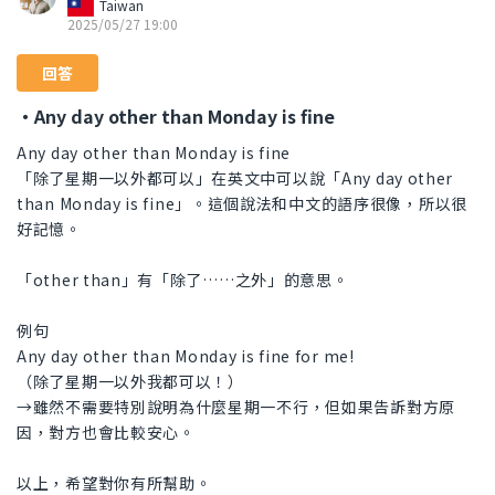
Taiwan
2025/05/27 19:00
回答
・Any day other than Monday is fine
Any day other than Monday is fine
「除了星期一以外都可以」在英文中可以說「Any day other
than Monday is fine」。這個說法和中文的語序很像，所以很
好記憶。
「other than」有「除了……之外」的意思。
例句
Any day other than Monday is fine for me!
（除了星期一以外我都可以！）
→雖然不需要特別說明為什麼星期一不行，但如果告訴對方原
因，對方也會比較安心。
以上，希望對你有所幫助。