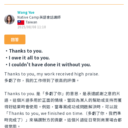
Wang Yue
Native Camp英語會話講師
Taiwan
2025/08/08 11:10
回答
・Thanks to you.
・I owe it all to you.
・I couldn't have done it without you.
Thanks to you, my work received high praise.
多虧了你，我的工作得到了很高的評價。
Thanks to you. 是「多虧了你」的意思，是表達感謝之意的片
語。這個片語多用於正面的情境，當因為某人的幫助或支持而獲
得好結果時會使用。例如，當專案成功或問題解決時，可以說
「Thanks to you, we finished on time.（多虧了你，我們準
時完成了）」來稱讚對方的貢獻。這個片語從日常到商業場合都
很常用。