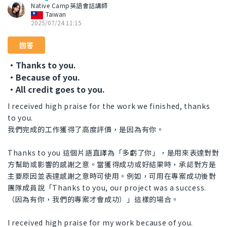
Native Camp英語會話講師
Taiwan
2025/07/24 11:15
回答
・Thanks to you.
・Because of you.
・All credit goes to you.
I received high praise for the work we finished, thanks
to you.
我們完成的工作獲得了高度評價，是因為有你。
Thanks to you 這個片語直譯為「多虧了你」，是用來表達對對
方幫助或影響的感謝之意。當獲得成功或好結果時，承認對方是
主要原因並表達感謝之意時可使用。例如，可用在專案成功後對
團隊成員說「Thanks to you, our project was a success.
（因為有你，我們的專案才會成功）」這樣的場合。
I received high praise for my work because of you.