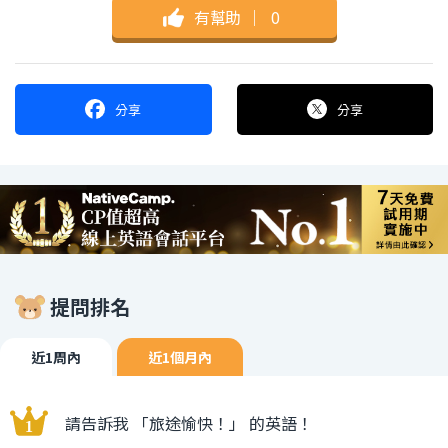
有幫助
｜
0
分享
分享
提問排名
近1周內
近1個月內
請告訴我 「旅途愉快！」 的英語！