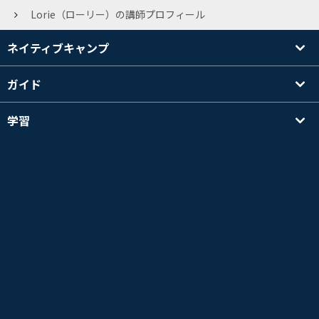
Lorie（ローリー）の講師プロフィール
ネイティブキャンプ
ガイド
学習
講師を探す
その他
会社情報
英検®は、公益財団法人 日本英語検定協会の登録商標です。