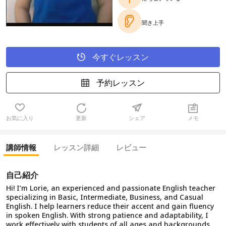
聞き上手
今すぐレッスン
予約レッスン
お気に入り
更新
シェア
メモ
講師情報
レッスン詳細
レビュー
自己紹介
Hi! I’m Lorie, an experienced and passionate English teacher
specializing in Basic, Intermediate, Business, and Casual
English. I help learners reduce their accent and gain fluency
in spoken English. With strong patience and adaptability, I
work effectively with students of all ages and backgrounds,