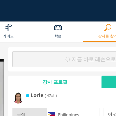
가이드
학습
강사를 찾
지금 바로 레슨으로
강사 프로필
Lorie
( 47세 )
국적
이 
Philippines