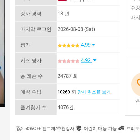
수강
강사 경력
18 년
마지
마지막 로그인
2026-08-08 (Sat)
평가
4.99
키즈 평가
4.92
총 레슨 수
24787 회
예약 수업
회
10269
강사 취소율 보기
친
즐겨찾기 수
4076건
50%OFF 전교재/추천강사
어린이 대응 가능
프리토