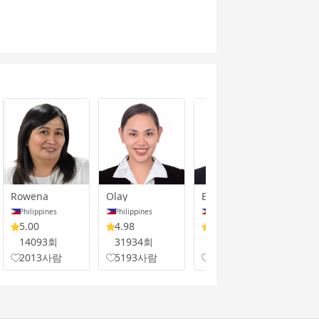
Rowena
Olay
Ellaisha
Rub
Philippines
Philippines
Philippines
Phi
5.00
4.98
5.00
5.
14093회
31934회
14208회
98
2013사람
5193사람
2706사람
1