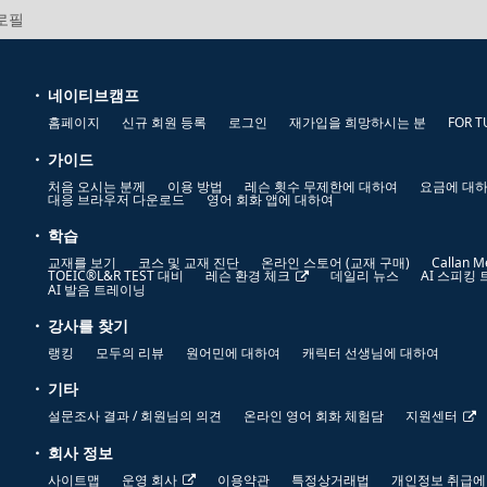
프로필
네이티브캠프
홈페이지
신규 회원 등록
로그인
재가입을 희망하시는 분
FOR T
가이드
처음 오시는 분께
이용 방법
레슨 횟수 무제한에 대하여
요금에 대
대응 브라우저 다운로드
영어 회화 앱에 대하여
학습
교재를 보기
코스 및 교재 진단
온라인 스토어 (교재 구매)
Callan M
TOEIC®L&R TEST 대비
레슨 환경 체크
데일리 뉴스
AI 스피킹
AI 발음 트레이닝
강사를 찾기
랭킹
모두의 리뷰
원어민에 대하여
캐릭터 선생님에 대하여
기타
설문조사 결과 / 회원님의 의견
온라인 영어 회화 체험담
지원센터
회사 정보
사이트맵
운영 회사
이용약관
특정상거래법
개인정보 취급에