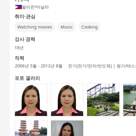
정
법
영
필리핀
•
마닐라
취미·관심
Watching movies
Music
Cooking
여행 영어회
세계 일주 여
5분간 토론
비즈니스 영
어린이 - 기본
어린이
화
행
어회화
영어
책
강사 경력
18년
직력
2006년 5월 - 2012년 8월
전기(전기/전자/반도체) | 평가/테
포토 갤러리