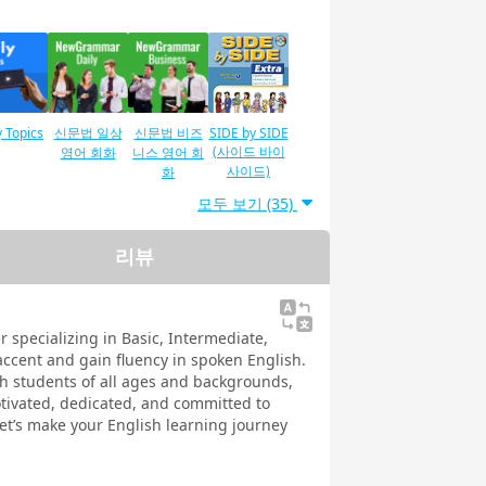
y Topics
신문법 일상
신문법 비즈
SIDE by SIDE
(사이드 바이
영어 회화
니스 영어 회
사이드)
화
모두 보기 (35)
리뷰
기 시험
말하기 테스
TOEIC®L & R
TOEIC®L&R
TEST 600 포
TEST 800점
 비즈니
트 대책 중학
인트 대책 (새
영어 회화
교 및 고등학
대책（새로운
r specializing in Basic, Intermediate,
로운 형식)
교 영어 대화
형식)
accent and gain fluency in spoken English.
ith students of all ages and backgrounds,
motivated, dedicated, and committed to
et’s make your English learning journey
 트레이
발음 트레이
발음 훈련 실
실제발음
초 - 미국
닝 발전 - 미국
천 - 미국 영어