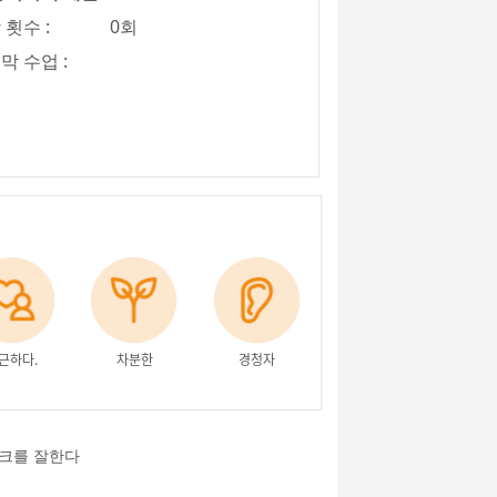
 횟수 :
0회
막 수업 :
근하다.
차분한
경청자
크를 잘한다