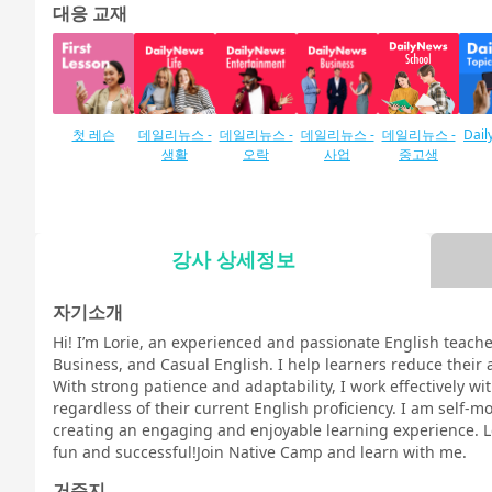
대응 교재
첫 레슨
데일리뉴스 -
데일리뉴스 -
데일리뉴스 -
데일리뉴스 -
Dail
생활
오락
사업
중고생
강사 상세정보
카란 방법
Callan for
Callan for
말하기 조치
말하기 시험
말하
Business (비
Kids(카란키
대책 일상 영
대책
자기소개
즈니스카란)
즈)
어회화
스 
Hi! I’m Lorie, an experienced and passionate English teache
Business, and Casual English. I help learners reduce their 
With strong patience and adaptability, I work effectively w
regardless of their current English proficiency. I am self-
creating an engaging and enjoyable learning experience. L
fun and successful!Join Native Camp and learn with me.
TOEIC® 말하
문법
일러스트로
토픽 토크
스피킹
발음
기 테스트 측
배우는 영문
닝 기
거주지