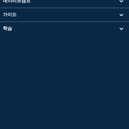
네이티브캠프
가이드
학습
강사를 찾기
기타
회사 정보
영검®은 공익재단법인 일본영어검정협회의 등록상표입니다.
이 콘텐츠는 공익재단법인 일본영어검정협회의 승인이나 추천, 기타 검토를 받은 것이 아닙
니다.
TOEIC®L&R TEST는 에듀케이셔널 테스팅 서비스 (ETS)의 등록 상표입니다.
이 콘텐츠는 ETS의 검토를 받거나 승인을 받은 것이 아닙니다.